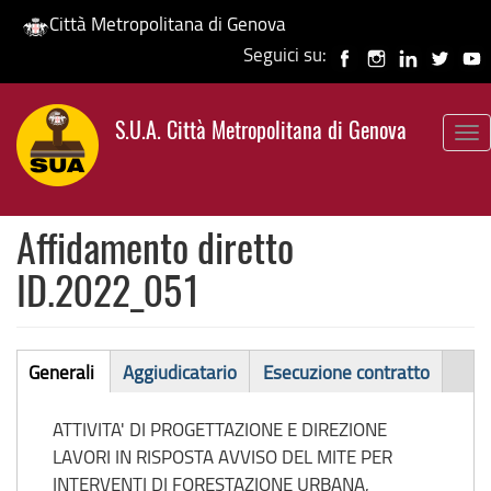
Città Metropolitana di Genova
Seguici su:
Salta
al
S.U.A. Città Metropolitana di Genova
contenuto
To
principale
nav
Affidamento diretto
ID.2022_051
Affidamento
Generali
Aggiudicatario
Esecuzione contratto
(scheda
diretto
attiva)
ATTIVITA' DI PROGETTAZIONE E DIREZIONE
LAVORI IN RISPOSTA AVVISO DEL MITE PER
INTERVENTI DI FORESTAZIONE URBANA,