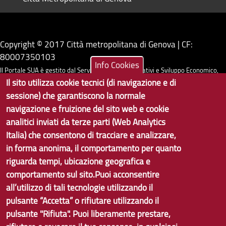
Copyright © 2017 Città metropolitana di Genova | CF:
80007350103
Info Cookies
Il Portale SUA è gestito dal Servizio Sistemi Informativi e Sviluppo Economico,
Il sito utilizza cookie tecnici (di navigazione e di
GenovaMetropoli
sessione) che garantiscono la normale
navigazione e fruizione del sito web e cookie
Tecnologie e Accessibilità
analitici inviati da terze parti (Web Analytics
Privacy
Italia) che consentono di tracciare e analizzare,
in forma anonima, il comportamento per quanto
Note Legali
riguarda tempi, ubicazione geografica e
Contatti per il sito Web
comportamento sul sito.Puoi acconsentire
all’utilizzo di tali tecnologie utilizzando il
Statistiche
pulsante “Accetta” o rifiutare utilizzando il
Area Riservata
pulsante "Rifiuta". Puoi liberamente prestare,