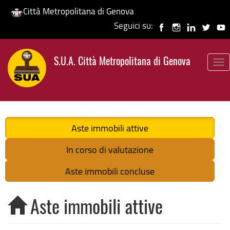
Città Metropolitana di Genova
Seguici su:
Salta
al
S.U.A. Città Metropolitana di Genova
contenuto
To
principale
nav
Aste immobili attive
In corso di valutazione
Aste immobili concluse
Aste immobili attive