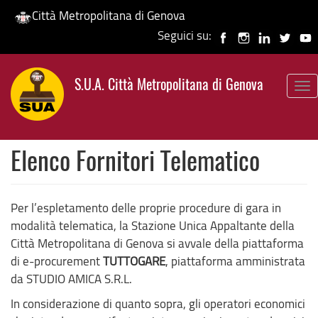
Città Metropolitana di Genova
Seguici su:
Salta
al
S.U.A. Città Metropolitana di Genova
contenuto
To
principale
nav
Elenco Fornitori Telematico
Per l’espletamento delle proprie procedure di gara in
modalità telematica, la Stazione Unica Appaltante della
Città Metropolitana di Genova si avvale della piattaforma
di e-procurement
TUTTOGARE
, piattaforma amministrata
da STUDIO AMICA S.R.L.
In considerazione di quanto sopra, gli operatori economici