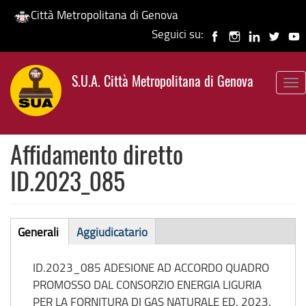
Città Metropolitana di Genova
Seguici su:
Salta
al
S.U.A. Città Metropolitana di Genova
contenuto
To
principale
nav
Affidamento diretto
ID.2023_085
Affidamento
Generali
Aggiudicatario
(scheda
diretto
attiva)
ID.2023_085 ADESIONE AD ACCORDO QUADRO
PROMOSSO DAL CONSORZIO ENERGIA LIGURIA
PER LA FORNITURA DI GAS NATURALE ED. 2023.