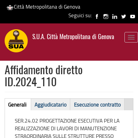
Città Metropolitana di Genova
Seguici su:
Salta
al
S.U.A. Città Metropolitana di Genova
contenuto
To
principale
nav
Affidamento diretto
ID.2024_110
Affidamento
Generali
Aggiudicatario
Esecuzione contratto
(scheda
diretto
attiva)
SER.24.02 PROGETTAZIONE ESECUTIVA PER LA
REALIZZAZIONE DI LAVORI DI MANUTENZIONE
STRAORDINARIA SULLE STRUTTURE PRESSO