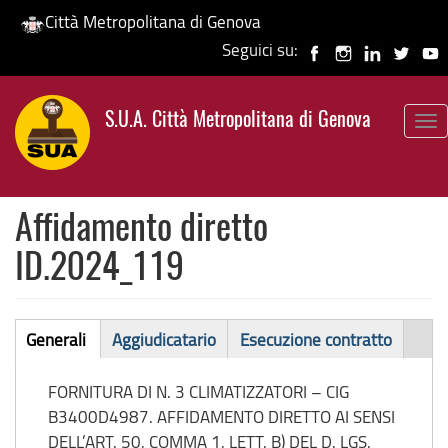
Città Metropolitana di Genova
Seguici su:
Salta
al
S.U.A. Città Metropolitana di Genova
contenuto
To
principale
nav
Affidamento diretto
ID.2024_119
Affidamento
Generali
Aggiudicatario
Esecuzione contratto
(scheda
diretto
attiva)
FORNITURA DI N. 3 CLIMATIZZATORI – CIG
B3400D4987. AFFIDAMENTO DIRETTO AI SENSI
DELL’ART. 50, COMMA 1, LETT. B) DEL D. LGS.