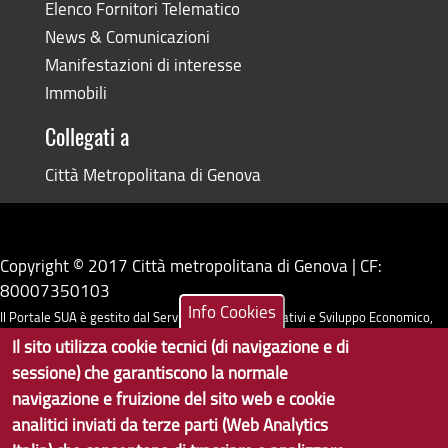
Elenco Fornitori Telematico
News & Comunicazioni
Manifestazioni di interesse
Immobili
Collegati a
Città Metropolitana di Genova
Copyright © 2017 Città metropolitana di Genova | CF:
80007350103
Info Cookies
Il Portale SUA è gestito dal Servizio Sistemi Informativi e Sviluppo Economico,
Il sito utilizza cookie tecnici (di navigazione e di
GenovaMetropoli
sessione) che garantiscono la normale
navigazione e fruizione del sito web e cookie
Tecnologie e Accessibilità
analitici inviati da terze parti (Web Analytics
Privacy