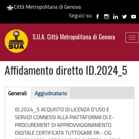
Città Metropolitana di Genova
Seguici su:
Salta
al
S.U.A. Città Metropolitana di Genova
contenuto
To
principale
nav
Affidamento diretto ID.2024_5
Affidamento
Generali
Aggiudicatario
(scheda
diretto
attiva)
ID.2024_5 ACQUISTO DI LICENZA D'USO E
SERVIZI CONNESSI ALLA PIATTAFORMA DI E-
PROCUREMENT DI APPROVVIGIONAMENTO
DIGITALE CERTIFICATA TUTTOGARE PA - CIG