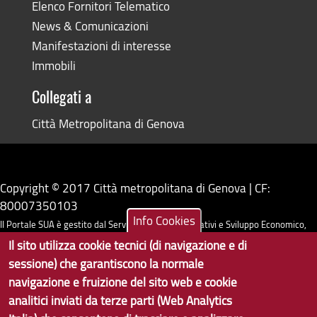
Elenco Fornitori Telematico
News & Comunicazioni
Manifestazioni di interesse
Immobili
Collegati a
Città Metropolitana di Genova
Copyright © 2017 Città metropolitana di Genova | CF:
80007350103
Info Cookies
Il Portale SUA è gestito dal Servizio Sistemi Informativi e Sviluppo Economico,
Il sito utilizza cookie tecnici (di navigazione e di
GenovaMetropoli
sessione) che garantiscono la normale
navigazione e fruizione del sito web e cookie
Tecnologie e Accessibilità
analitici inviati da terze parti (Web Analytics
Privacy