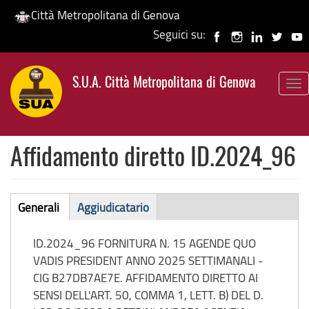
Città Metropolitana di Genova
Seguici su:
Salta
al
S.U.A. Città Metropolitana di Genova
contenuto
To
principale
nav
Affidamento diretto ID.2024_96
Affidamento
Generali
Aggiudicatario
(scheda
diretto
attiva)
ID.2024_96 FORNITURA N. 15 AGENDE QUO
VADIS PRESIDENT ANNO 2025 SETTIMANALI -
CIG B27DB7AE7E. AFFIDAMENTO DIRETTO AI
SENSI DELL'ART. 50, COMMA 1, LETT. B) DEL D.