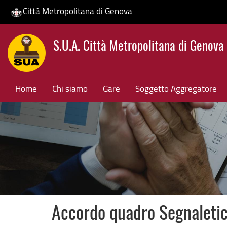
Città Metropolitana di Genova
Salta
S.U.A. Città Metropolitana di Genova
al
contenuto
principale
Home
Chi siamo
Gare
Soggetto Aggregatore
Accordo quadro Segnaletic