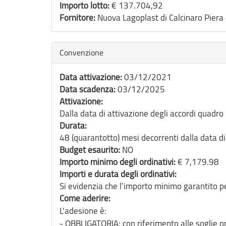
Importo lotto:
€ 137.704,92
Fornitore:
Nascondi
Convenzione
Data attivazione:
03/12/2021
Data scadenza:
03/12/2025
Attivazione:
Dalla data di attivazione degli accordi quadro r
Durata:
48 (quarantotto) mesi decorrenti dalla data di
Budget esaurito:
NO
Importo minimo degli ordinativi:
€ 7,179.98
Importi e durata degli ordinativi:
Si evidenzia che l’importo minimo garantito per
Come aderire:
L'adesione è:
- OBBLIGATORIA: con riferimento alle soglie pr