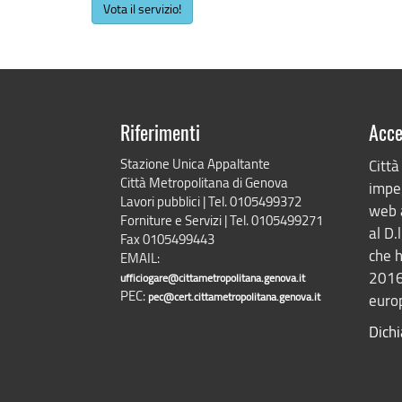
Vota il servizio!
Riferimenti
Acce
Stazione Unica Appaltante
Città
Città Metropolitana di Genova
impeg
Lavori pubblici | Tel. 0105499372
web 
Forniture e Servizi | Tel. 0105499271
al D.
Fax 0105499443
che h
EMAIL:
2016
ufficiogare@cittametropolitana.genova.it
PEC:
pec@cert.cittametropolitana.genova.it
europ
Dichi