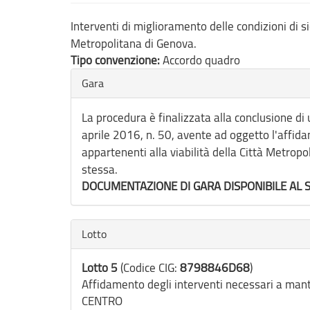
Interventi di miglioramento delle condizioni di s
Metropolitana di Genova.
Tipo convenzione:
Accordo quadro
Nascondi
Gara
La procedura è finalizzata alla conclusione di 
aprile 2016, n. 50, avente ad oggetto l'affida
appartenenti alla viabilità della Città Metropo
stessa.
DOCUMENTAZIONE DI GARA DISPONIBILE AL 
Nascondi
Lotto
Lotto 5
(Codice CIG:
8798846D68
)
Affidamento degli interventi necessari a mantenere in efficienza la segnaletica orizzontale delle strade di competenza dei comuni appartenenti alla zona
CENTRO