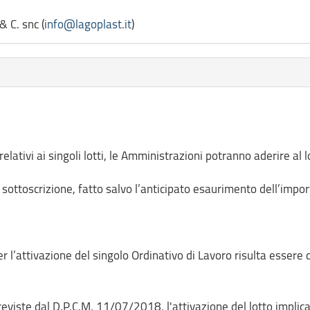
Nuova Lagoplast di Calcinaro Piera & C. snc (
info@lagoplast.it
)
elativi ai singoli lotti, le Amministrazioni potranno aderire al 
 sottoscrizione, fatto salvo l’anticipato esaurimento dell’imp
 l’attivazione del singolo Ordinativo di Lavoro risulta essere d
eviste dal D.P.C.M. 11/07/2018, l'attivazione del lotto implica