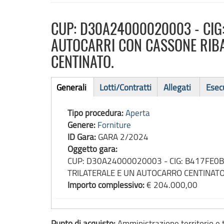
CUP: D30A24000020003 - CIG:
AUTOCARRI CON CASSONE RIBA
CENTINATO.
Bando
Generali
Lotti/Contratti
Allegati
Esec
(scheda
di
attiva)
Tipo procedura:
Aperta
gara
Genere:
Forniture
ID Gara:
GARA 2/2024
Oggetto gara:
CUP: D30A24000020003 - CIG: B417FE0B
TRILATERALE E UN AUTOCARRO CENTINATO
Importo complessivo:
€ 204.000,00
Punto di acquisto:
Amministrazione territorio e 