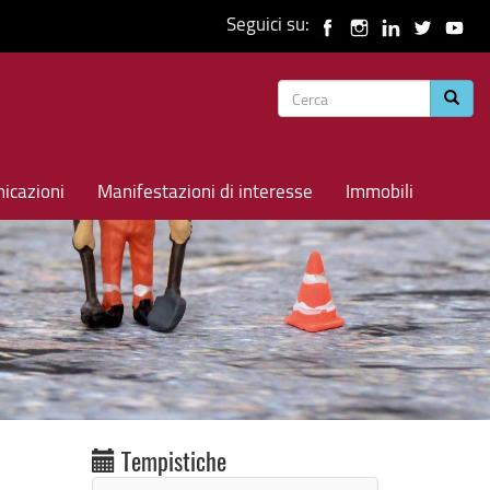
Seguici su:
Form
Cerca
di
ricerca
icazioni
Manifestazioni di interesse
Immobili
Tempistiche