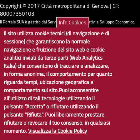
Copyright © 2017 Città metropolitana di Genova | CF:
80007350103
Info Cookies
Il Portale SUA è gestito dal Servizio Sistemi Informativi e Sviluppo Economico,
GenovaMetropoli
Il sito utilizza cookie tecnici (di navigazione e di
sessione) che garantiscono la normale
Tecnologie e Accessibilità
navigazione e fruizione del sito web e cookie
analitici inviati da terze parti (Web Analytics
Privacy
Italia) che consentono di tracciare e analizzare,
Note Legali
in forma anonima, il comportamento per quanto
riguarda tempi, ubicazione geografica e
Contatti per il sito Web
comportamento sul sito.Puoi acconsentire
Statistiche
all’utilizzo di tali tecnologie utilizzando il
pulsante “Accetta” o rifiutare utilizzando il
Area Riservata
pulsante "Rifiuta". Puoi liberamente prestare,
rifiutare o revocare il tuo consenso, in qualsiasi
momento.
Visualizza la Cookie Policy