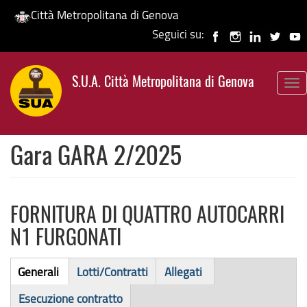
Città Metropolitana di Genova
Seguici su:
Salta
al
S.U.A. Città Metropolitana di Genova
contenuto
To
principale
nav
Gara GARA 2/2025
FORNITURA DI QUATTRO AUTOCARRI
N1 FURGONATI
Bando
Generali
Lotti/Contratti
Allegati
(scheda
di
Esecuzione contratto
attiva)