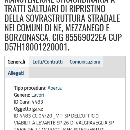
TRATTI SALTUARI DI RIPRISTINO
DELLA SOVRASTRUTTURA STRADALE
NEI COMUNI DI NE, MEZZANEGO E
BORZONASCA. CIG 85569022EA CUP
D57H18001220001.
Bando
Generali
Lotti/Contratti
Comunicazioni
(scheda
di
Allegati
attiva)
gara
Tipo procedura:
Aperta
Genere:
Lavori
ID Gara:
4483
Oggetto gara:
ID 4483 CC 04/20_MIT SP DELL'UFFICIO
VIABILIT À LEVANTE SP 26 DI VALGRAVEGLIA SP
26BIS DELLA VALMOGLIANA INTERVENTI DI