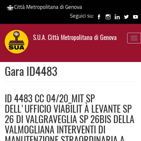
Città Metropolitana di Genova
Seguici su:
Salta
al
S.U.A. Città Metropolitana di Genova
contenuto
To
principale
nav
Gara ID4483
ID 4483 CC 04/20_MIT SP
DELL'UFFICIO VIABILIT À LEVANTE SP
26 DI VALGRAVEGLIA SP 26BIS DELLA
VALMOGLIANA INTERVENTI DI
MANUTENZIONE STRAORDINARIA A