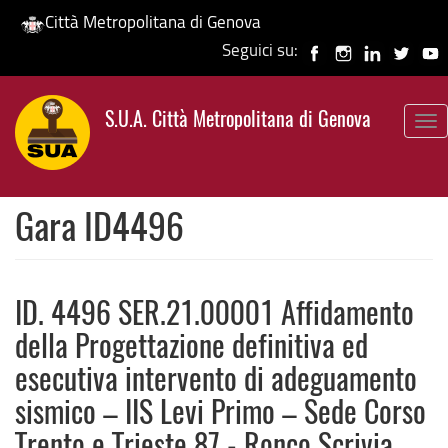
Città Metropolitana di Genova
Seguici su:
Salta
al
S.U.A. Città Metropolitana di Genova
contenuto
To
principale
nav
Gara ID4496
ID. 4496 SER.21.00001 Affidamento
della Progettazione definitiva ed
esecutiva intervento di adeguamento
sismico – IIS Levi Primo – Sede Corso
Trento e Trieste 87 - Ronco Scrivia.