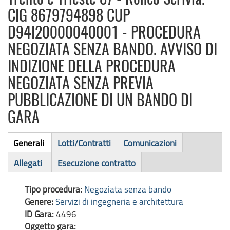
CIG 8679794898 CUP
D94I20000040001 - PROCEDURA
NEGOZIATA SENZA BANDO. AVVISO DI
INDIZIONE DELLA PROCEDURA
NEGOZIATA SENZA PREVIA
PUBBLICAZIONE DI UN BANDO DI
GARA
Bando
Generali
Lotti/Contratti
Comunicazioni
(scheda
di
Allegati
Esecuzione contratto
attiva)
gara
Tipo procedura:
Negoziata senza bando
Genere:
Servizi di ingegneria e architettura
ID Gara:
4496
Oggetto gara: