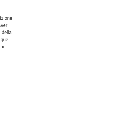
rizione
aver
 della
unque
dai