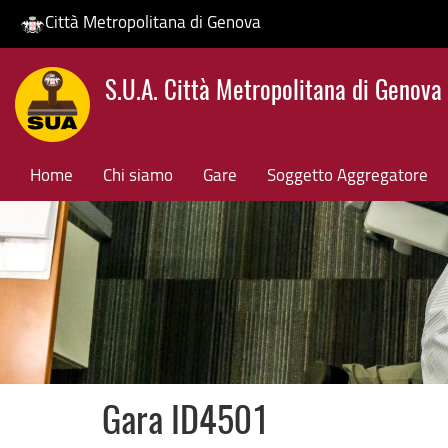
Città Metropolitana di Genova
Salta
S.U.A. Città Metropolitana di Genova
al
contenuto
principale
Home
Chi siamo
Gare
Soggetto Aggregatore
Gara ID4501