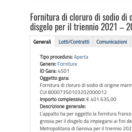
Fornitura di cloruro di sodio di
disgelo per il triennio 2021
Bando
Generali
Lotti/Contratti
Comunicazioni
(scheda
di
attiva)
Tipo procedura:
Aperta
gara
Genere:
Forniture
ID Gara:
4501
Oggetto gara:
Fornitura di cloruro di sodio di origine mar
CUI 80007350103202000012
Importo complessivo:
€ 401.635,00
Descrizione generale:
L’appalto ha per oggetto la fornitura franco
grossa per il disgelo da impiegarsi ai fini d
Metropolitana di Genova per il triennio 2