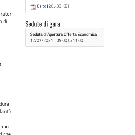
Esito
[205.03 KB]
eratori
o di
Sedute di gara
Seduta di Apertura Offerta Economica
12/07/2021 -
09:00
to
11:00
e
edura
larità
iano
ti che