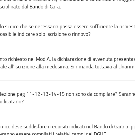
sciplinato dal Bando di Gara.
do si dice che se necessaria possa essere sufficiente la richiest
ossibile indicare solo iscrizione o rinnovo?
anto richiesto nel Mod.A, la dichiarazione di avvenuta presenta
ivale all’iscrizione alla medesima. Si rimanda tuttavia al chiari
i selezione pag 11-12-13-14-15 non sono da compilare? Sarann
iudicatario?
mico deve soddisfare i requisiti indicati nel Bando di Gara al p
vranno essere compilati i relativi campi del DGUE.