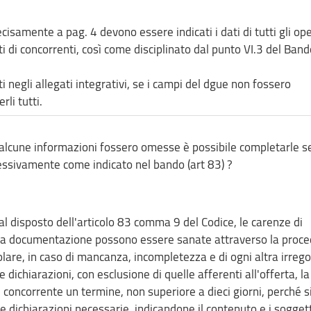
cisamente a pag. 4 devono essere indicati i dati di tutti gli op
 di concorrenti, così come disciplinato dal punto VI.3 del Band
i negli allegati integrativi, se i campi del dgue non fossero
li tutti.
 alcune informazioni fossero omesse è possibile completarle s
essivamente come indicato nel bando (art 83) ?
al disposto dell'articolo 83 comma 9 del Codice, le carenze di
lla documentazione possono essere sanate attraverso la proc
colare, in caso di mancanza, incompletezza e di ogni altra irrego
 dichiarazioni, con esclusione di quelle afferenti all'offerta, la
concorrente un termine, non superiore a dieci giorni, perché s
le dichiarazioni necessarie, indicandone il contenuto e i sogget