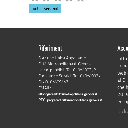
Vota il servizio!
Riferimenti
Acce
Stazione Unica Appaltante
Città
Città Metropolitana di Genova
impeg
Lavori pubblici | Tel. 0105499372
web 
Forniture e Servizi | Tel. 0105499271
al D.
Fax 0105499443
che h
EMAIL:
2016
ufficiogare@cittametropolitana.genova.it
PEC:
pec@cert.cittametropolitana.genova.it
europ
Dichi