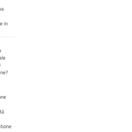
va
e in
a
ale
I
one?
one
ità
stione