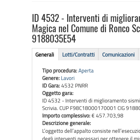
ID 4532 - Interventi di miglior
Magica nel Comune di Ronco S
9188035E54
Bando
Generali
Lotti/Contratti
Comunicazioni
(scheda
di
attiva)
Tipo procedura:
Aperta
gara
Genere:
Lavori
ID Gara:
4532 PNRR
Oggetto gara:
ID 4532 - Interventi di miglioramento sism
Scrivia. CUP F98C18000170001 CIG 918
Importo complessivo:
€ 457.703,98
Descrizione generale:
L’oggetto dell’appalto consiste nell’esecuzion
degli interventi necessari per ottenere il m