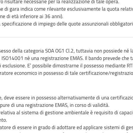
 risultare necessarie per la realizzazione di tale opera.
e di gara indica come rilevante esclusivamente la quota relati
e di età inferiore ai 36 anni).
a specificazione di impiego delle quote assunzionali obbligatori
esso della categoria SOA OG1 Cl.2, tuttavia non possiede né l
a ISO14001 nè una registrazione EMAS. Il bando prevede che t
di esclusione. E’ possibile dimostrarne il possesso mediante RT
atore economico in possesso di tale certificazione/registrazi
ne, deve essere in possesso alternativamente di una certificazi
re di una registrazione EMAS, in corso di validità.
 relativa al sistema di gestione ambientale è requisito di capac
nto.
atore di essere in grado di adottare ed applicare sistemi di ge