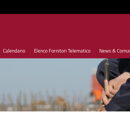
Calendario
Elenco Fornitori Telematico
News & Comun