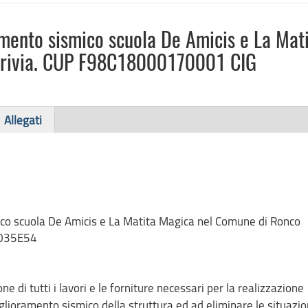
amento sismico scuola De Amicis e La Mat
crivia. CUP F98C18000170001 CIG
Allegati
ico scuola De Amicis e La Matita Magica nel Comune di Ronco
8035E54
e di tutti i lavori e le forniture necessari per la realizzazione
iglioramento sismico della struttura ed ad eliminare le situazio