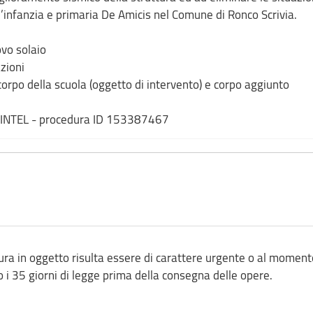
r l’infanzia e primaria De Amicis nel Comune di Ronco Scrivia.
ovo solaio
azioni
 corpo della scuola (oggetto di intervento) e corpo aggiunto
 SINTEL - procedura ID 153387467
ura in oggetto risulta essere di carattere urgente o al moment
o i 35 giorni di legge prima della consegna delle opere.