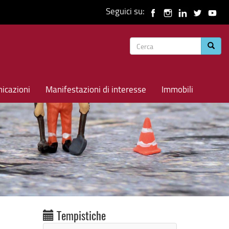
Seguici su:
Form
Cerca
di
ricerca
icazioni
Manifestazioni di interesse
Immobili
Tempistiche