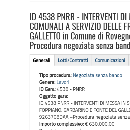
ID 4538 PNRR - INTERVENTI DI
COMUNALI A SERVIZIO DELLE F
GALLETTO in Comune di Roveg
Procedura negoziata senza ban
Bando
Generali
Lotti/Contratti
Comunicazioni
(scheda
di
attiva)
Tipo procedura:
Negoziata senza bando
gara
Genere:
Lavori
ID Gara:
4538 - PNRR
Oggetto gara:
ID 4538 PNRR - INTERVENTI DI MESSA IN 
FOPPIANO, GARBARINO E FONTE DEL GALLE
9263708DAA –Procedura negoziata senza
Importo complessivo:
€ 630.000,00