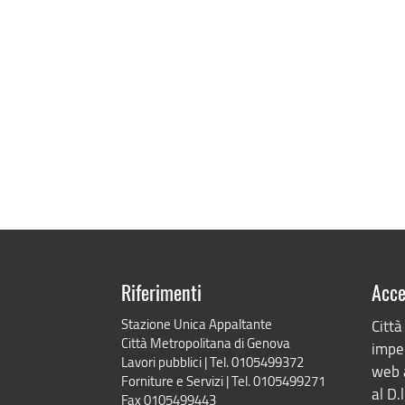
Riferimenti
Acce
Stazione Unica Appaltante
Città
Città Metropolitana di Genova
impeg
Lavori pubblici | Tel. 0105499372
web 
Forniture e Servizi | Tel. 0105499271
al D.
Fax 0105499443