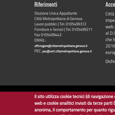
Riferimenti
Acce
Stazione Unica Appaltante
Città
Città Metropolitana di Genova
impeg
Lavori pubblici | Tel. 0105499372
web 
Forniture e Servizi | Tel. 0105499271
al D.
Fax 0105499443
che h
EMAIL:
2016
ufficiogare@cittametropolitana.genova.it
PEC:
pec@cert.cittametropolitana.genova.it
europ
Dichi
Il sito utilizza cookie tecnici (di navigazio
Copyright © 2017 Città metropolitana di Genova | CF: 8000
web e cookie analitici inviati da terze parti
Il Portale SUA è gestito dal Servizio Sistemi Informativi e Sviluppo Economico,
anonima, il comportamento per quanto rigu