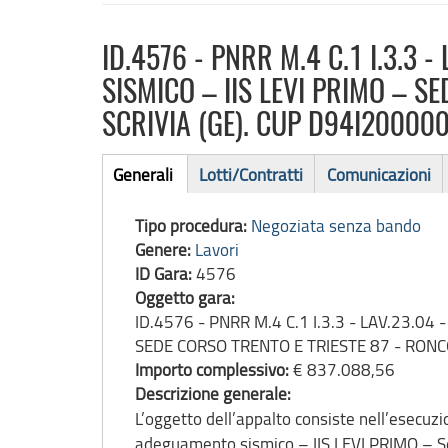
ID.4576 - PNRR M.4 C.1 I.3.3 
SISMICO – IIS LEVI PRIMO – S
SCRIVIA (GE). CUP D94I2000
Bando
Generali
Lotti/Contratti
Comunicazioni
(scheda
di
attiva)
Tipo procedura:
Negoziata senza bando
gara
Genere:
Lavori
ID Gara:
4576
Oggetto gara:
ID.4576 - PNRR M.4 C.1 I.3.3 - LAV.23.0
SEDE CORSO TRENTO E TRIESTE 87 - RONC
Importo complessivo:
€ 837.088,56
Descrizione generale:
L’oggetto dell’appalto consiste nell’esecuzion
adeguamento sismico – IIS LEVI PRIMO – Sed