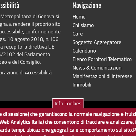
ssibilità
Navigazione
 Metropolitana di Genova si
Home
na a rendere il proprio sito
Chi siamo
accessibile, conformemente
Gare
lgs. 10 agosto 2018, n.106
Soggetto Aggregatore
a recepito la direttiva UE
Calendario
/2102 del Parlamento
Elenco Fornitori Telematico
eo e del Consiglio.
News & Comunicazioni
arazione di Accessibilità
Manifestazioni di interesse
Immobili
Info Cookies
ne e di sessione) che garantiscono la normale navigazione e fruiz
Tecnologie e Accessibilità
7350103
 (Web Analytics Italia) che consentono di tracciare e analizzare,
 GenovaMetropoli
arda tempi, ubicazione geografica e comportamento sul sito.P
Statistiche
Area Riserv