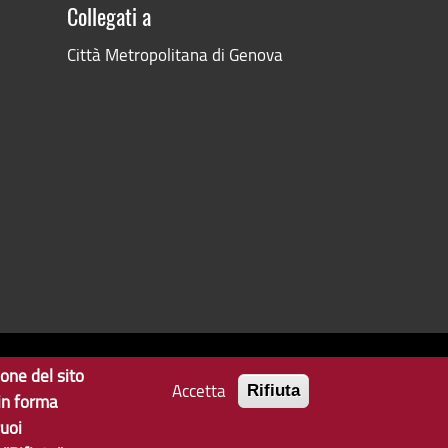
Collegati a
Città Metropolitana di Genova
ione del sito
Accetta
Rifiuta
Privacy
Note Legali
Contatti per il sito Web
 in forma
uoi
ata