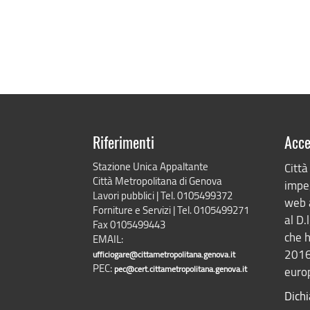
Riferimenti
Acce
Stazione Unica Appaltante
Città
Città Metropolitana di Genova
impeg
Lavori pubblici | Tel. 0105499372
web 
Forniture e Servizi | Tel. 0105499271
al D.
Fax 0105499443
che h
EMAIL:
2016
ufficiogare@cittametropolitana.genova.it
PEC:
pec@cert.cittametropolitana.genova.it
europ
Dichi