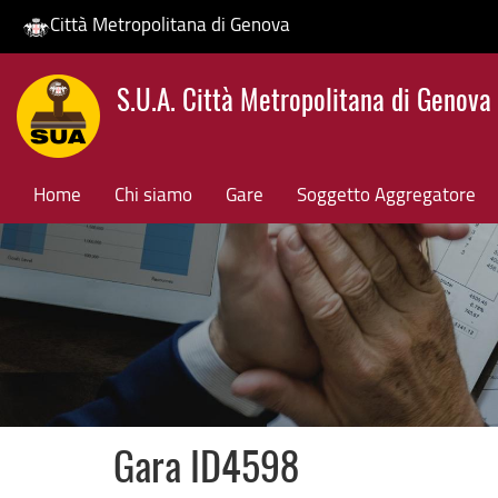
Città Metropolitana di Genova
Salta
S.U.A. Città Metropolitana di Genova
al
contenuto
principale
Home
Chi siamo
Gare
Soggetto Aggregatore
Gara ID4598