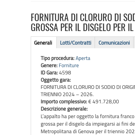
FORNITURA DI CLORURO DI SOD
GROSSA PER IL DISGELO PER IL
Bando
Generali
Lotti/Contratti
Comunicazioni
(scheda
di
attiva)
Tipo procedura:
Aperta
gara
Genere:
Forniture
ID Gara:
4598
Oggetto gara:
FORNITURA DI CLORURO DI SODIO DI ORIGI
TRIENNIO 2024 – 2026.
Importo complessivo:
€ 491.728,00
Descrizione generale:
L’appalto ha per oggetto la fornitura franco
grossa per il disgelo da impiegarsi ai fini 
Metropolitana di Genova per il triennio 20