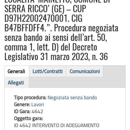
SERRA RICCO’ (GE) – CUP
D97H22002470001. CIG
B47BFFDFF4.”. Procedura negoziata
senza bando ai sensi dell’art. 50,
comma 1, lett. D) del Decreto
Legislativo 31 marzo 2023, n. 36
Bando
Generali
Lotti/Contratti
Comunicazioni
(scheda
di
Allegati
attiva)
gara
Tipo procedura:
Negoziata senza bando
Genere:
Lavori
ID Gara:
4642
Oggetto gara:
ID 4642 INTERVENTO DI ADEGUAMENTO