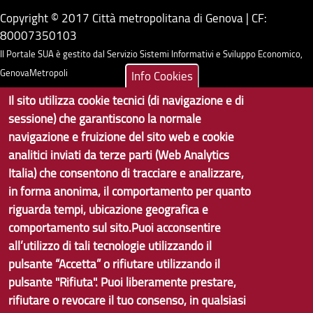
Copyright © 2017 Città metropolitana di Genova | CF:
80007350103
Il Portale SUA è gestito dal Servizio Sistemi Informativi e Sviluppo Economico,
GenovaMetropoli
Info Cookies
Il sito utilizza cookie tecnici (di navigazione e di
Tecnologie e Accessibilità
sessione) che garantiscono la normale
navigazione e fruizione del sito web e cookie
Privacy
analitici inviati da terze parti (Web Analytics
Note Legali
Italia) che consentono di tracciare e analizzare,
in forma anonima, il comportamento per quanto
Contatti per il sito Web
riguarda tempi, ubicazione geografica e
Statistiche
comportamento sul sito.Puoi acconsentire
all’utilizzo di tali tecnologie utilizzando il
Area Riservata
pulsante “Accetta” o rifiutare utilizzando il
pulsante "Rifiuta". Puoi liberamente prestare,
rifiutare o revocare il tuo consenso, in qualsiasi