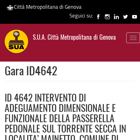
Città Metropolitana di Genova
Seguici su:
Salta
al
S.U.A. Città Metropolitana di Genova
contenuto
To
principale
nav
Gara ID4642
ID 4642 INTERVENTO DI
ADEGUAMENTO DIMENSIONALE E
FUNZIONALE DELLA PASSERELLA
PEDONALE SUL TORRENTE SECCA IN
LOCALITA’ MAINETTO, COMUNE DI