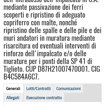
mediante passivazione dei ferri
scoperti e ripristino di adeguato
copriferro con malte, nonché
ripristino delle spalle e delle pile e dei
muri andatori in muratura mediante
risarcitura ed eventuali interventi di
rinforzo dell'impalcato e/o delle
murature per i ponti della SP 41 di
Tiglieto. CUP D87H21007470001. CIG
B4C584A6C7.
Bando
Generali
Lotti/Contratti
Comunicazioni
(scheda
di
Allegati
Esecuzione contratto
attiva)
gara