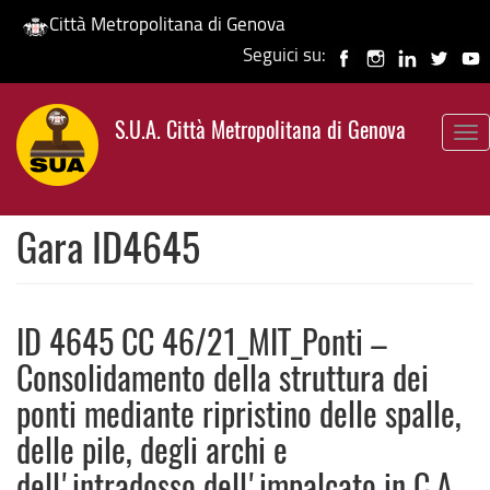
Città Metropolitana di Genova
Seguici su:
Salta
al
S.U.A. Città Metropolitana di Genova
contenuto
To
principale
nav
Gara ID4645
ID 4645 CC 46/21_MIT_Ponti –
Consolidamento della struttura dei
ponti mediante ripristino delle spalle,
delle pile, degli archi e
dell'intradosso dell'impalcato in C.A.