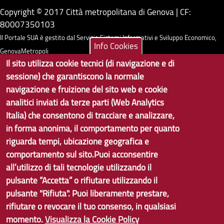
Copyright © 2017 Città metropolitana di Genova | CF:
80007350103
Il Portale SUA è gestito dal Servizio Sistemi Informativi e Sviluppo Economico,
Info Cookies
GenovaMetropoli
Il sito utilizza cookie tecnici (di navigazione e di
sessione) che garantiscono la normale
Tecnologie e Accessibilità
navigazione e fruizione del sito web e cookie
Privacy
analitici inviati da terze parti (Web Analytics
Italia) che consentono di tracciare e analizzare,
Note Legali
in forma anonima, il comportamento per quanto
Contatti per il sito Web
riguarda tempi, ubicazione geografica e
comportamento sul sito.Puoi acconsentire
Statistiche
all’utilizzo di tali tecnologie utilizzando il
Area Riservata
pulsante “Accetta” o rifiutare utilizzando il
pulsante "Rifiuta". Puoi liberamente prestare,
rifiutare o revocare il tuo consenso, in qualsiasi
momento.
Visualizza la Cookie Policy