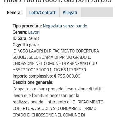
Bando
Generali
Lotti/Contratti
Allegati
(scheda
di
attiva)
Tipo procedura:
Negoziata senza bando
gara
Genere:
Lavori
ID Gara:
4658
Oggetto gara:
ID 4658 LAVORI DI RIFACIMENTO COPERTURA
SCUOLA SECONDARIA DI PRIMO GRADO E.
CHIOSSONE NEL COMUNE DI ARENZANO CUP
H65F21001310001. CIG B61F79EC79
Importo complessivo:
€ 755.000,00
Descrizione generale:
L’appalto a misura prevede l’esecuzione di tutti i
lavori e le forniture necessari per la
realizzazione dell’intervento di: DI RIFACIMENTO
COPERTURA SCUOLA SECONDARIA DI PRIMO
GRADO E. CHIOSSONE NEL COMUNE DI