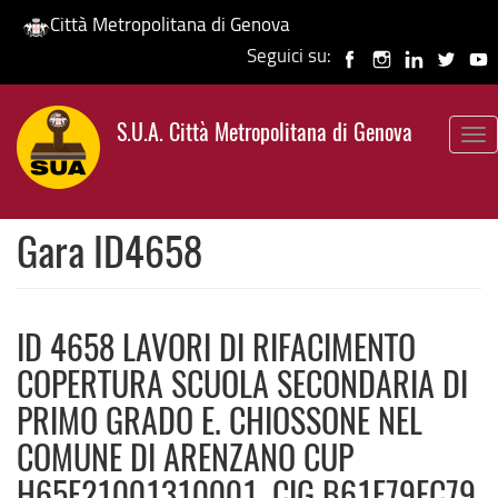
Città Metropolitana di Genova
Seguici su:
Salta
al
S.U.A. Città Metropolitana di Genova
contenuto
To
principale
nav
Gara ID4658
ID 4658 LAVORI DI RIFACIMENTO
COPERTURA SCUOLA SECONDARIA DI
PRIMO GRADO E. CHIOSSONE NEL
COMUNE DI ARENZANO CUP
H65F21001310001. CIG B61F79EC79