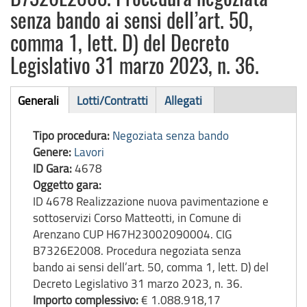
senza bando ai sensi dell’art. 50,
comma 1, lett. D) del Decreto
Legislativo 31 marzo 2023, n. 36.
Bando
Generali
Lotti/Contratti
Allegati
(scheda
di
attiva)
Tipo procedura:
Negoziata senza bando
gara
Genere:
Lavori
ID Gara:
4678
Oggetto gara:
ID 4678 Realizzazione nuova pavimentazione e
sottoservizi Corso Matteotti, in Comune di
Arenzano CUP H67H23002090004. CIG
B7326E2008. Procedura negoziata senza
bando ai sensi dell’art. 50, comma 1, lett. D) del
Decreto Legislativo 31 marzo 2023, n. 36.
Importo complessivo:
€ 1.088.918,17