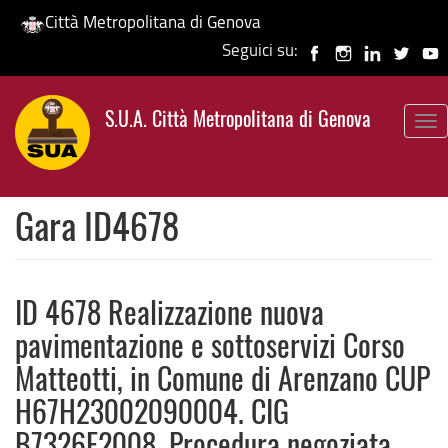
Città Metropolitana di Genova
Seguici su:
Salta
al
S.U.A. Città Metropolitana di Genova
contenuto
To
principale
nav
Gara ID4678
ID 4678 Realizzazione nuova
pavimentazione e sottoservizi Corso
Matteotti, in Comune di Arenzano CUP
H67H23002090004. CIG
B7326E2008. Procedura negoziata