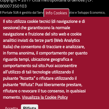
80007350103
Info Cookies
Il Portale SUA è gestito dal Servizio Sistemi Informativi e Sviluppo Economico,
GenovaMetropoli
Il sito utilizza cookie tecnici (di navigazione e di
sessione) che garantiscono la normale
Tecnologie e Accessibilità
navigazione e fruizione del sito web e cookie
analitici inviati da terze parti (Web Analytics
Privacy
Italia) che consentono di tracciare e analizzare,
Note Legali
in forma anonima, il comportamento per quanto
riguarda tempi, ubicazione geografica e
Contatti per il sito Web
comportamento sul sito.Puoi acconsentire
Statistiche
all’utilizzo di tali tecnologie utilizzando il
pulsante “Accetta” o rifiutare utilizzando il
Area Riservata
pulsante "Rifiuta". Puoi liberamente prestare,
rifiutare o revocare il tuo consenso, in qualsiasi
momento.
Visualizza la Cookie Policy
Accetta
Rifiuta