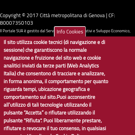
Copyright © 2017 Città metropolitana di Genova | CF:
80007350103
Info Cookies
Il Portale SUA è gestito dal Servizio Sistemi Informativi e Sviluppo Economico,
GenovaMetropoli
Il sito utilizza cookie tecnici (di navigazione e di
sessione) che garantiscono la normale
Tecnologie e Accessibilità
navigazione e fruizione del sito web e cookie
analitici inviati da terze parti (Web Analytics
Privacy
Italia) che consentono di tracciare e analizzare,
Note Legali
in forma anonima, il comportamento per quanto
riguarda tempi, ubicazione geografica e
Contatti per il sito Web
comportamento sul sito.Puoi acconsentire
Statistiche
all’utilizzo di tali tecnologie utilizzando il
pulsante “Accetta” o rifiutare utilizzando il
Area Riservata
pulsante "Rifiuta". Puoi liberamente prestare,
rifiutare o revocare il tuo consenso, in qualsiasi