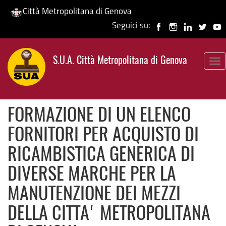
Città Metropolitana di Genova
Seguici su:
Salta
al
S.U.A. Città Metropolitana di Genova
contenuto
To
principale
nav
FORMAZIONE DI UN ELENCO
FORNITORI PER ACQUISTO DI
RICAMBISTICA GENERICA DI
DIVERSE MARCHE PER LA
MANUTENZIONE DEI MEZZI
DELLA CITTA' METROPOLITANA