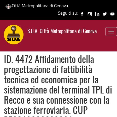
Città Metropolitana di Genova
Seguici su:
Salta
al
S.U.A. Città Metropolitana di Genova
contenuto
To
principale
nav
ID. 4472 Affidamento della
progettazione di fattibilità
tecnica ed economica per la
sistemazione del terminal TPL di
Recco e sua connessione con la
stazione ferroviaria. CUP