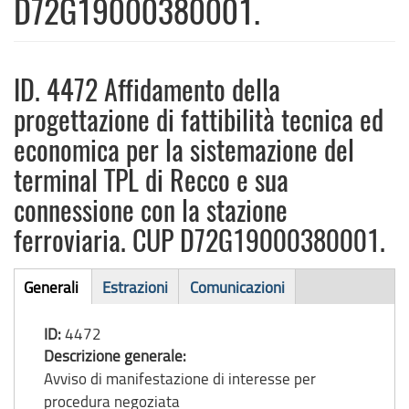
D72G19000380001.
ID. 4472 Affidamento della
progettazione di fattibilità tecnica ed
economica per la sistemazione del
terminal TPL di Recco e sua
connessione con la stazione
ferroviaria. CUP D72G19000380001.
Bando
Generali
Estrazioni
Comunicazioni
(scheda
di
attiva)
ID:
4472
gara
Descrizione generale:
Avviso di manifestazione di interesse per
procedura negoziata