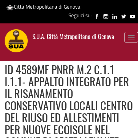
Città Metropolitana di Genova
Seguici su:
Salta
al
S.U.A. Città Metropolitana di Genova
contenuto
To
principale
nav
ID 4589MF PNRR M.2 C.1.1
I.1.1- APPALTO INTEGRATO PER
IL RISANAMENTO
CONSERVATIVO LOCALI CENTRO
DEL RIUSO ED ALLESTIMENTI
PER NUOVE ECOISOLE NEL