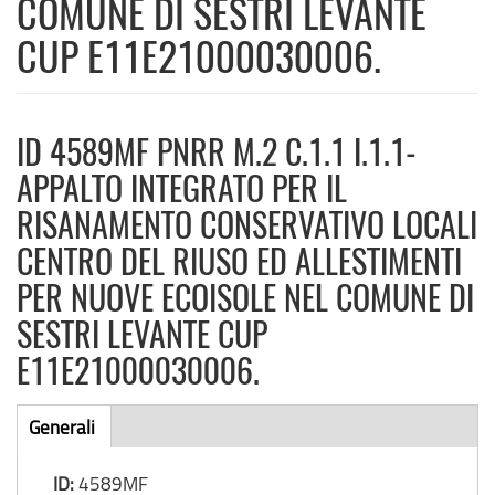
COMUNE DI SESTRI LEVANTE
CUP E11E21000030006.
ID 4589MF PNRR M.2 C.1.1 I.1.1-
APPALTO INTEGRATO PER IL
RISANAMENTO CONSERVATIVO LOCALI
CENTRO DEL RIUSO ED ALLESTIMENTI
PER NUOVE ECOISOLE NEL COMUNE DI
SESTRI LEVANTE CUP
E11E21000030006.
Bando
Generali
(scheda
di
attiva)
ID:
4589MF
gara