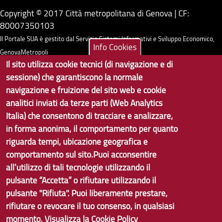
Copyright © 2017 Città metropolitana di Genova | CF:
80007350103
Il Portale SUA è gestito dal Servizio Sistemi Informativi e Sviluppo Economico,
Info Cookies
GenovaMetropoli
Il sito utilizza cookie tecnici (di navigazione e di
sessione) che garantiscono la normale
Tecnologie e Accessibilità
navigazione e fruizione del sito web e cookie
Privacy
analitici inviati da terze parti (Web Analytics
Italia) che consentono di tracciare e analizzare,
Note Legali
in forma anonima, il comportamento per quanto
Contatti per il sito Web
riguarda tempi, ubicazione geografica e
comportamento sul sito.Puoi acconsentire
Statistiche
all’utilizzo di tali tecnologie utilizzando il
Area Riservata
pulsante “Accetta” o rifiutare utilizzando il
pulsante "Rifiuta". Puoi liberamente prestare,
rifiutare o revocare il tuo consenso, in qualsiasi
momento.
Visualizza la Cookie Policy