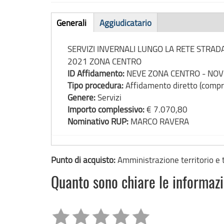
Affidamento
Generali
Aggiudicatario
(scheda
diretto
attiva)
SERVIZI INVERNALI LUNGO LA RETE STRA
2021 ZONA CENTRO
ID Affidamento:
NEVE ZONA CENTRO - NO
Tipo procedura:
Affidamento diretto (com
Genere:
Servizi
Importo complessivo:
€ 7.070,80
Nominativo RUP:
MARCO RAVERA
Punto di acquisto:
Amministrazione territorio e 
Quanto sono chiare le informaz