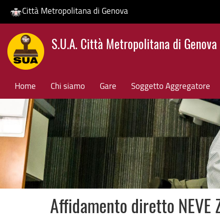
Città Metropolitana di Genova
Salta
S.U.A. Città Metropolitana di Genova
al
contenuto
principale
Home
Chi siamo
Gare
Soggetto Aggregatore
Affidamento diretto NEV