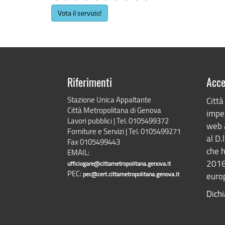
Vota il servizio!
Riferimenti
Acce
Stazione Unica Appaltante
Città
Città Metropolitana di Genova
impeg
Lavori pubblici | Tel. 0105499372
web 
Forniture e Servizi | Tel. 0105499271
al D.
Fax 0105499443
che h
EMAIL:
2016
ufficiogare@cittametropolitana.genova.it
PEC:
pec@cert.cittametropolitana.genova.it
europ
Dichi