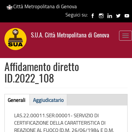
Città Metropolitana di Genova
Seguici su:
Salta
al
S.U.A. Città Metropolitana di Genova
contenuto
To
principale
nav
Affidamento diretto
ID.2022_108
Affidamento
Generali
Aggiudicatario
(scheda
diretto
attiva)
LAS.22.00011.SER.00001- SERVIZIO DI
CERTIFICAZIONE DELLA CARATTERISTICA DI
REAZIONE AL FUOCO (D.M. 26/06/1984 E D.M.