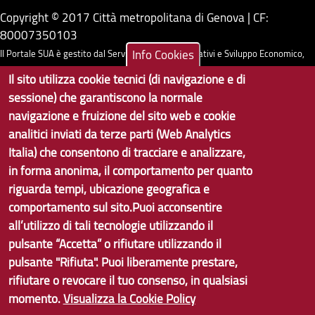
Copyright © 2017 Città metropolitana di Genova | CF:
80007350103
Info Cookies
Il Portale SUA è gestito dal Servizio Sistemi Informativi e Sviluppo Economico,
GenovaMetropoli
Il sito utilizza cookie tecnici (di navigazione e di
sessione) che garantiscono la normale
Tecnologie e Accessibilità
navigazione e fruizione del sito web e cookie
analitici inviati da terze parti (Web Analytics
Privacy
Italia) che consentono di tracciare e analizzare,
Note Legali
in forma anonima, il comportamento per quanto
riguarda tempi, ubicazione geografica e
Contatti per il sito Web
comportamento sul sito.Puoi acconsentire
Statistiche
all’utilizzo di tali tecnologie utilizzando il
pulsante “Accetta” o rifiutare utilizzando il
Area Riservata
pulsante "Rifiuta". Puoi liberamente prestare,
rifiutare o revocare il tuo consenso, in qualsiasi
momento.
Visualizza la Cookie Policy