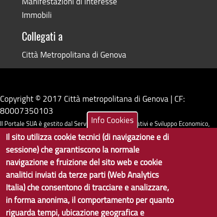
Manifestazioni di interesse
Immobili
Collegati a
Città Metropolitana di Genova
Copyright © 2017 Città metropolitana di Genova | CF:
80007350103
Info Cookies
Il Portale SUA è gestito dal Servizio Sistemi Informativi e Sviluppo Economico,
Il sito utilizza cookie tecnici (di navigazione e di
GenovaMetropoli
sessione) che garantiscono la normale
navigazione e fruizione del sito web e cookie
Tecnologie e Accessibilità
analitici inviati da terze parti (Web Analytics
Privacy
Italia) che consentono di tracciare e analizzare,
in forma anonima, il comportamento per quanto
Note Legali
riguarda tempi, ubicazione geografica e