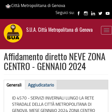
Città Metropolitana di Genova
Seguici su:
Salta
al
S.U.A. Città Metropolitana di Genova
contenuto
To
principale
nav
Affidamento diretto NEVE ZONA
CENTRO - GENNAIO 2024
Affidamento
Generali
Aggiudicatario
(scheda
diretto
attiva)
ID 4570 - SERVIZI INVERNALI LUNGO LA RETE
STRADALE DELLA CITTÀ METROPOLITANA DI
GENOVA, MESE GENNAIO 2024 ZONA CENTRO