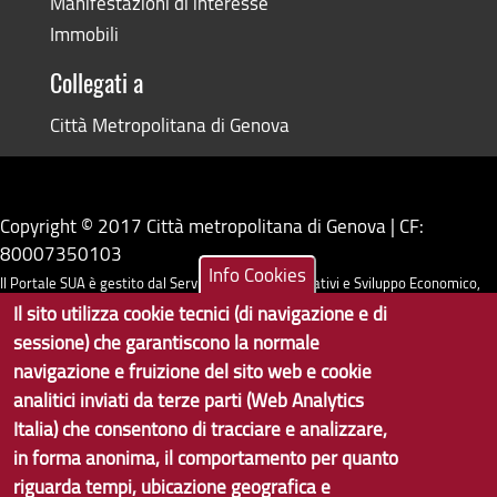
Manifestazioni di interesse
Immobili
Collegati a
Città Metropolitana di Genova
Copyright © 2017 Città metropolitana di Genova | CF:
80007350103
Info Cookies
Il Portale SUA è gestito dal Servizio Sistemi Informativi e Sviluppo Economico,
Il sito utilizza cookie tecnici (di navigazione e di
GenovaMetropoli
sessione) che garantiscono la normale
navigazione e fruizione del sito web e cookie
Tecnologie e Accessibilità
analitici inviati da terze parti (Web Analytics
Privacy
Italia) che consentono di tracciare e analizzare,
in forma anonima, il comportamento per quanto
Note Legali
riguarda tempi, ubicazione geografica e