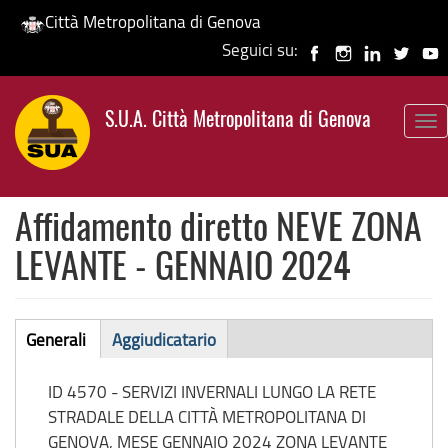
Città Metropolitana di Genova
Seguici su:
Salta
al
S.U.A. Città Metropolitana di Genova
contenuto
To
principale
nav
Affidamento diretto NEVE ZONA
LEVANTE - GENNAIO 2024
Affidamento
Generali
Aggiudicatario
(scheda
diretto
attiva)
ID 4570 - SERVIZI INVERNALI LUNGO LA RETE
STRADALE DELLA CITTÀ METROPOLITANA DI
GENOVA, MESE GENNAIO 2024 ZONA LEVANTE