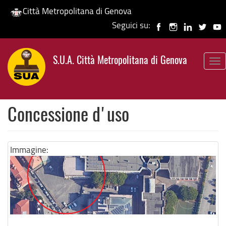
Città Metropolitana di Genova
Seguici su:
Salta
al
S.U.A. Città Metropolitana di Genova
contenuto
To
principale
nav
Concessione d'uso
Immagine: