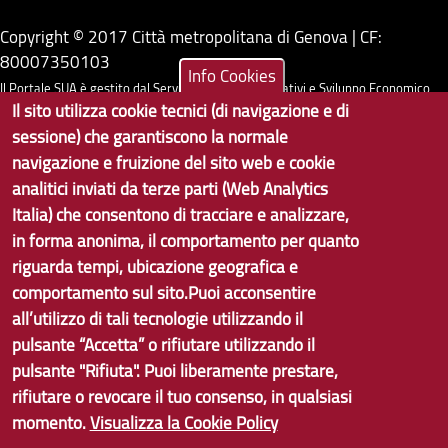
Copyright © 2017 Città metropolitana di Genova | CF:
80007350103
Info Cookies
Il Portale SUA è gestito dal Servizio Sistemi Informativi e Sviluppo Economico,
Il sito utilizza cookie tecnici (di navigazione e di
GenovaMetropoli
sessione) che garantiscono la normale
navigazione e fruizione del sito web e cookie
Tecnologie e Accessibilità
analitici inviati da terze parti (Web Analytics
Privacy
Italia) che consentono di tracciare e analizzare,
in forma anonima, il comportamento per quanto
Note Legali
riguarda tempi, ubicazione geografica e
Contatti per il sito Web
comportamento sul sito.Puoi acconsentire
all’utilizzo di tali tecnologie utilizzando il
Statistiche
pulsante “Accetta” o rifiutare utilizzando il
pulsante "Rifiuta". Puoi liberamente prestare,
Area Riservata
rifiutare o revocare il tuo consenso, in qualsiasi
momento.
Visualizza la Cookie Policy