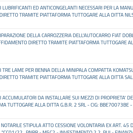
DI LUBRIFICANTI ED ANTICONGELANTI NECESSARI PER LA MANU
IRETTO TRAMITE PIATTAFORMA TUTTOGARE ALLA DITTA NILS 
I RIPARAZIONE DELLA CARROZZERIA DELL'AUTOCARRO FIAT DOBL
AFFIDAMENTO DIRETTO TRAMITE PIATTAFORMA TUTTOGARE AL
DI TRE LAME PER BENNA DELLA MINIPALA COMPATTA KOMATSU 
IRETTO TRAMITE PIATTAFORMA TUTTOGARE ALLA DITTA SALD
DI ACCUMULATORI DA INSTALLARE SUI MEZZI DI PROPRIETA' D
 TUTTOGARE ALLA DITTA G.B.R. 2 SRL - CIG: BBE70073BE -
O NOTARILE STIPULA ATTO CESSIONE VOLONTARIA EX ART. 45 D.
"CC01/22_PNRR - M5C2 - INVESTIMENTO 2.2. PUI - FINANZ