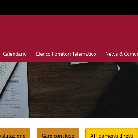
Calendario
Elenco Fornitori Telematico
News & Comun
 valutazione
Gare concluse
Affidamenti diretti