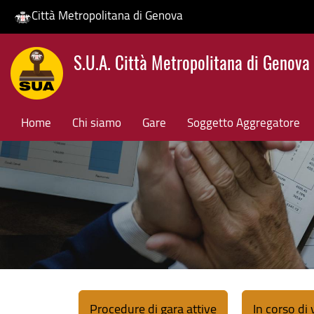
Città Metropolitana di Genova
Salta
S.U.A. Città Metropolitana di Genova
al
contenuto
principale
Home
Chi siamo
Gare
Soggetto Aggregatore
Procedure di gara attive
In corso di