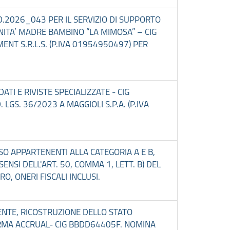
D.2026_043 PER IL SERVIZIO DI SUPPORTO
TA’ MADRE BAMBINO “LA MIMOSA” – CIG
T S.R.L.S. (P.IVA 01954950497) PER
TI E RIVISTE SPECIALIZZATE - CIG
LGS. 36/2023 A MAGGIOLI S.P.A. (P.IVA
SO APPARTENENTI ALLA CATEGORIA A E B,
NSI DELL'ART. 50, COMMA 1, LETT. B) DEL
O, ONERI FISCALI INCLUSI.
'ENTE, RICOSTRUZIONE DELLO STATO
FORMA ACCRUAL- CIG BBDD64405F. NOMINA