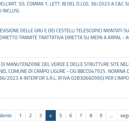
LL'ART. 50, COMMA 1, LETT. B) DEL D.LGS. 36/2023 A C&C SI
 INCLUSI.
 REVISIONE DELLE GRU E DEI CESTELLI TELESCOPICI MONTATI S
IRETTO TRAMITE TRATTATIVA DIRETTA SU MEPA A ARPAL - A
ZIO DI MANUTENZIONE DEL VERDE E DELLE STRUTTURE SITE N
NEL COMUNE DI CAMPO LIGURE - CIG BBCC047925. NOMINA D
. 36/2023 A INTERFOR S.R.L. (P.IVA 02830660995) PER L'IMP
edente
1
2
3
4
5
6
7
8
9
…
seg