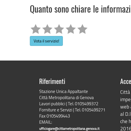
Quanto sono chiare le informaz
Vota il servizio!
Riferimenti
Acce
Stazione Unica Appaltante
Città
Città Metropolitana di Genova
impeg
Lavori pubblici | Tel. 0105499372
web 
Forniture e Servizi | Tel. 0105499271
al D.
Fax 0105499443
che h
EMAIL:
2016
ufficiogare@cittametropolitana.genova.it