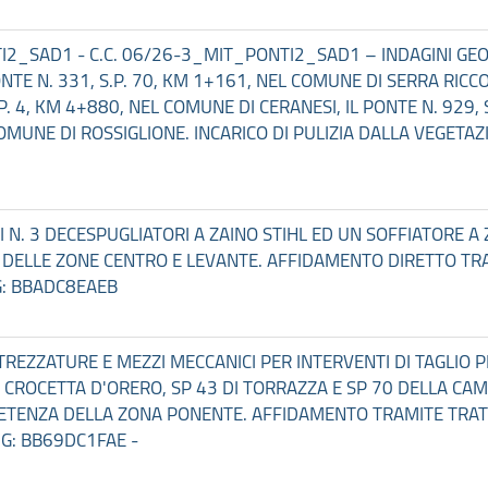
TI2_SAD1 - C.C. 06/26-3_MIT_PONTI2_SAD1 – INDAGINI GEOG
E N. 331, S.P. 70, KM 1+161, NEL COMUNE DI SERRA RICCO’,
. 4, KM 4+880, NEL COMUNE DI CERANESI, IL PONTE N. 929, 
 COMUNE DI ROSSIGLIONE. INCARICO DI PULIZIA DALLA VEGETA
DI N. 3 DECESPUGLIATORI A ZAINO STIHL ED UN SOFFIATORE 
 DELLE ZONE CENTRO E LEVANTE. AFFIDAMENTO DIRETTO TR
IG: BBADC8EAEB
TTREZZATURE E MEZZI MECCANICI PER INTERVENTI DI TAGLIO P
DI CROCETTA D'ORERO, SP 43 DI TORRAZZA E SP 70 DELLA CA
OMPETENZA DELLA ZONA PONENTE. AFFIDAMENTO TRAMITE TRA
IG: BB69DC1FAE -