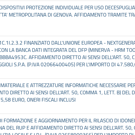
I DISPOSITIVI PROTEZIONE INDIVIDUALE PER USO DECESPUGL
CITTA' METROPOLITANA DI GENOVA. AFFIDAMENTO TRAMITE TR
.1C.1I.2.3.2 FINANZIATO DALL'UNIONE EUROPEA - NEXTGENE
CON LA BANCA DATI INTEGRATA DEL DFP (MINERVA - HRM TOO
BA4953C. AFFIDAMENTO DIRETTO AI SENSI DELL'ART. 50, CO
AGGIOLI S.P.A. (P.IVA 02066400405) PER L'IMPORTO DI 47.580
O MATERIALE E ATTREZZATURE INFORMATICHE NECESSARIE PER
 DIRETTO AI SENSI DELL'ART. 50, COMMA 1, LETT. B) DEL D.
5,58 EURO, ONERI FISCALI INCLUSI
 DI FORMAZIONE E AGGIORNAMENTO PER IL RILASCIO DI IDONE
A DEL RUP E AFFIDAMENTO DIRETTO AI SENSI DELL'ART. 50, C
IA LOCALE S.I.P.L. (P.IVA 02658900366) PER L'IMPORTO DI 