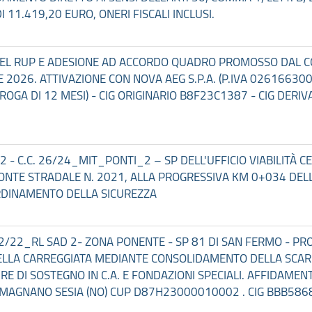
I 11.419,20 EURO, ONERI FISCALI INCLUSI.
 DEL RUP E ADESIONE AD ACCORDO QUADRO PROMOSSO DAL CO
E 2026. ATTIVAZIONE CON NOVA AEG S.P.A. (P.IVA 0261663
ROROGA DI 12 MESI) - CIG ORIGINARIO B8F23C1387 - CIG DER
2 - C.C. 26/24_MIT_PONTI_2 – SP DELL'UFFICIO VIABILITÀ C
TE STRADALE N. 2021, ALLA PROGRESSIVA KM 0+034 DELLA 
OORDINAMENTO DELLA SICUREZZA
02/22_RL SAD 2- ZONA PONENTE - SP 81 DI SAN FERMO - PRO
LLA CARREGGIATA MEDIANTE CONSOLIDAMENTO DELLA SCARPA
RE DI SOSTEGNO IN C.A. E FONDAZIONI SPECIALI. AFFIDAM
ROMAGNANO SESIA (NO) CUP D87H23000010002 . CIG BBB586