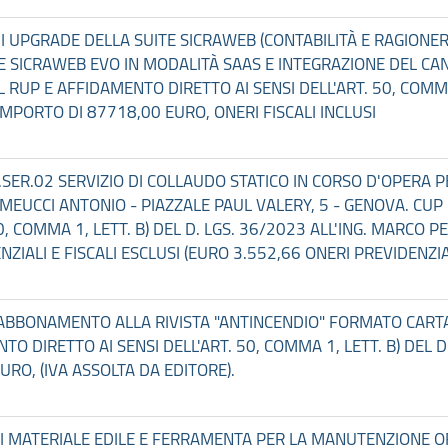
À DI UPGRADE DELLA SUITE SICRAWEB (CONTABILITÀ E RAGIONE
 SICRAWEB EVO IN MODALITÀ SAAS E INTEGRAZIONE DEL CAN
RUP E AFFIDAMENTO DIRETTO AI SENSI DELL'ART. 50, COMMA 1
'IMPORTO DI 87718,00 EURO, ONERI FISCALI INCLUSI
02.SER.02 SERVIZIO DI COLLAUDO STATICO IN CORSO D'OPERA 
RO / MEUCCI ANTONIO - PIAZZALE PAUL VALERY, 5 - GENOVA. 
0, COMMA 1, LETT. B) DEL D. LGS. 36/2023 ALL'ING. MARCO
IALI E FISCALI ESCLUSI (EURO 3.552,66 ONERI PREVIDENZIALI
O ABBONAMENTO ALLA RIVISTA "ANTINCENDIO" FORMATO CARTA
IRETTO AI SENSI DELL'ART. 50, COMMA 1, LETT. B) DEL D. LG
RO, (IVA ASSOLTA DA EDITORE).
 DI MATERIALE EDILE E FERRAMENTA PER LA MANUTENZIONE 