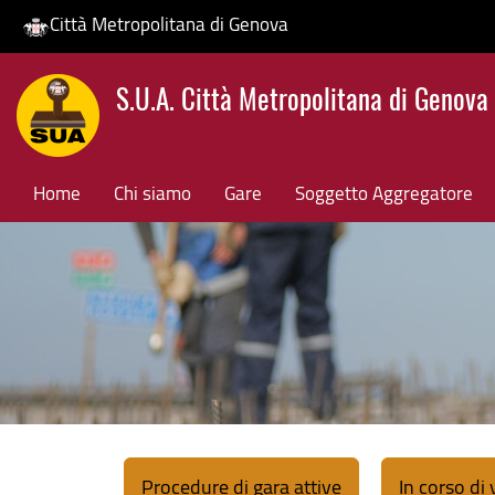
Città Metropolitana di Genova
Salta
S.U.A. Città Metropolitana di Genova
al
contenuto
principale
Home
Chi siamo
Gare
Soggetto Aggregatore
Procedure di gara attive
In corso di