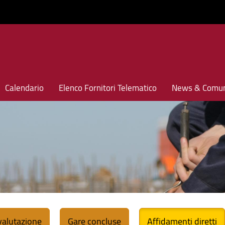
Calendario
Elenco Fornitori Telematico
News & Comun
 valutazione
Gare concluse
Affidamenti diretti