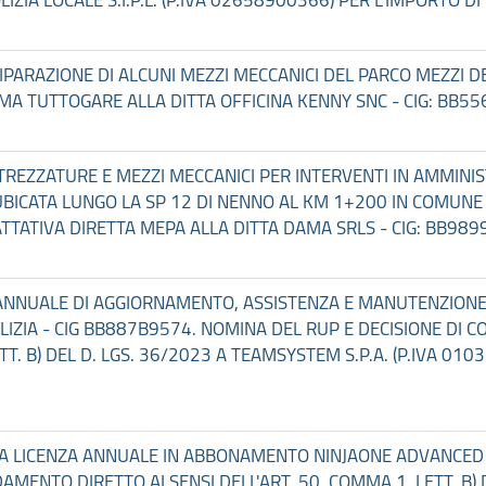
I RIPARAZIONE DI ALCUNI MEZZI MECCANICI DEL PARCO MEZZI 
A TUTTOGARE ALLA DITTA OFFICINA KENNY SNC - CIG: BB55
TTREZZATURE E MEZZI MECCANICI PER INTERVENTI IN AMMINI
UBICATA LUNGO LA SP 12 DI NENNO AL KM 1+200 IN COMUNE
TATIVA DIRETTA MEPA ALLA DITTA DAMA SRLS - CIG: BB989
ZIO ANNUALE DI AGGIORNAMENTO, ASSISTENZA E MANUTENZIO
EDILIZIA - CIG BB887B9574. NOMINA DEL RUP E DECISIONE 
ETT. B) DEL D. LGS. 36/2023 A TEAMSYSTEM S.P.A. (P.IVA 01
TURA LICENZA ANNUALE IN ABBONAMENTO NINJAONE ADVANCED
AMENTO DIRETTO AI SENSI DELL'ART. 50, COMMA 1, LETT. B)