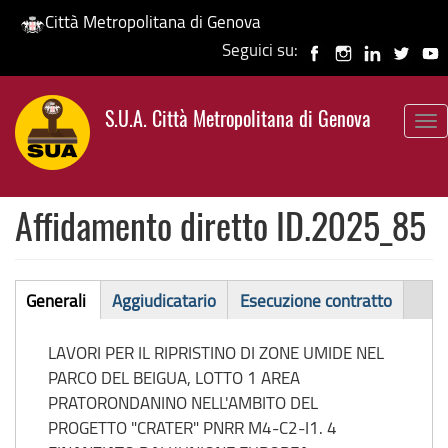
Città Metropolitana di Genova
Seguici su:
Salta
al
S.U.A. Città Metropolitana di Genova
contenuto
To
principale
nav
Affidamento diretto ID.2025_85
Affidamento
Generali
Aggiudicatario
Esecuzione contratto
(scheda
diretto
attiva)
LAVORI PER IL RIPRISTINO DI ZONE UMIDE NEL
PARCO DEL BEIGUA, LOTTO 1 AREA
PRATORONDANINO NELL'AMBITO DEL
PROGETTO "CRATER" PNRR M4-C2-I1. 4