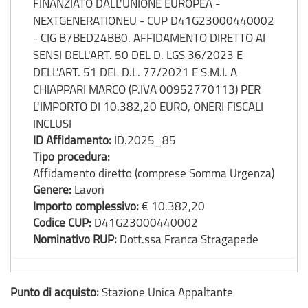
FINANZIATO DALL'UNIONE EUROPEA -
NEXTGENERATIONEU - CUP D41G23000440002
- CIG B7BED24BB0. AFFIDAMENTO DIRETTO AI
SENSI DELL'ART. 50 DEL D. LGS 36/2023 E
DELL'ART. 51 DEL D.L. 77/2021 E S.M.I. A
CHIAPPARI MARCO (P.IVA 00952770113) PER
L'IMPORTO DI 10.382,20 EURO, ONERI FISCALI
INCLUSI
ID Affidamento:
ID.2025_85
Tipo procedura:
Affidamento diretto (comprese Somma Urgenza)
Genere:
Lavori
Importo complessivo:
€ 10.382,20
Codice CUP:
D41G23000440002
Nominativo RUP:
Dott.ssa Franca Stragapede
Punto di acquisto:
Stazione Unica Appaltante