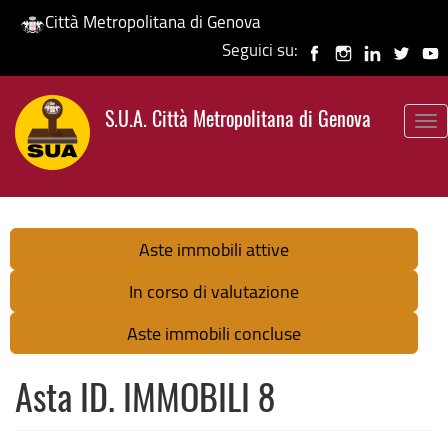
Città Metropolitana di Genova
Seguici su:
Salta
al
S.U.A. Città Metropolitana di Genova
contenuto
To
principale
nav
Aste immobili attive
In corso di valutazione
Aste immobili concluse
Asta ID. IMMOBILI 8