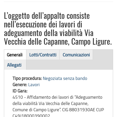
L’oggetto dell’appalto consiste
nell’esecuzione dei lavori di
adeguamento della viabilità Via
Vecchia delle Capanne, Campo Ligure.
Bando
Generali
Lotti/Contratti
Comunicazioni
(scheda
di
Allegati
attiva)
gara
Tipo procedura:
Negoziata senza bando
Genere:
Lavori
ID Gara:
4510 - Affidamento dei lavori di “Adeguamento
della viabilità Via Vecchia delle Capanne,
Comune di Campo Ligure”. CIG 88031930AE CUP
C49J18000390002.