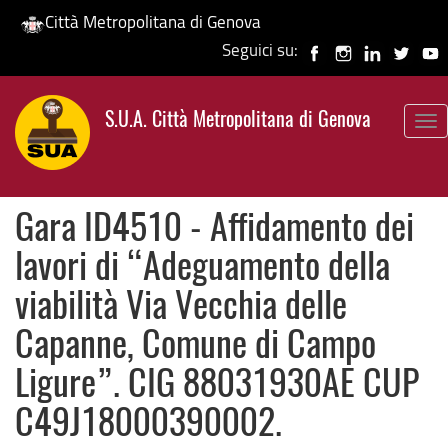
Città Metropolitana di Genova
Seguici su:
Salta
al
S.U.A. Città Metropolitana di Genova
contenuto
To
principale
nav
Gara ID4510 - Affidamento dei
lavori di “Adeguamento della
viabilità Via Vecchia delle
Capanne, Comune di Campo
Ligure”. CIG 88031930AE CUP
C49J18000390002.