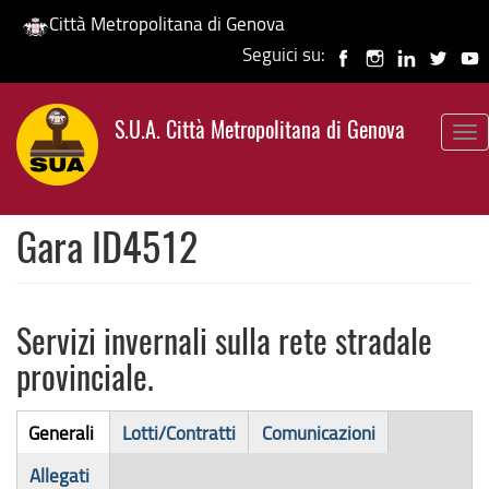
Città Metropolitana di Genova
Seguici su:
Salta
al
S.U.A. Città Metropolitana di Genova
contenuto
To
principale
nav
Gara ID4512
Servizi invernali sulla rete stradale
provinciale.
Bando
Generali
Lotti/Contratti
Comunicazioni
(scheda
di
Allegati
attiva)