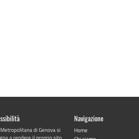
ssibilità
Navigazione
 Metropolitana di Genova si
Home
na a rendere il proprio sito
Chi siamo