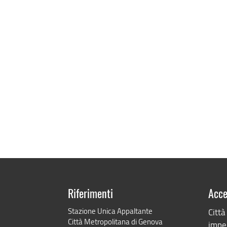
Riferimenti
Acce
Stazione Unica Appaltante
Città
Città Metropolitana di Genova
impeg