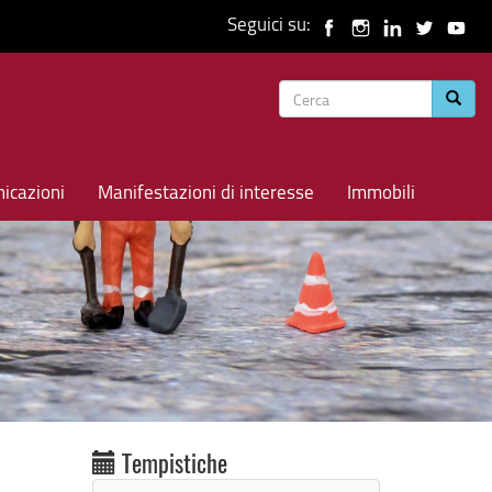
Seguici su:
Form
Cerca
di
ricerca
icazioni
Manifestazioni di interesse
Immobili
Tempistiche