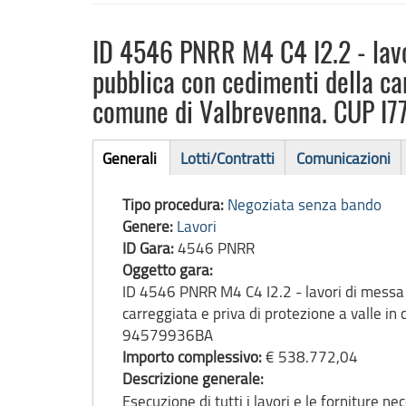
ID 4546 PNRR M4 C4 I2.2 - lavor
pubblica con cedimenti della car
comune di Valbrevenna. CUP 
Bando
Generali
Lotti/Contratti
Comunicazioni
(scheda
di
attiva)
Tipo procedura:
Negoziata senza bando
gara
Genere:
Lavori
ID Gara:
4546 PNRR
Oggetto gara:
ID 4546 PNRR M4 C4 I2.2 - lavori di messa i
carreggiata e priva di protezione a valle 
94579936BA
Importo complessivo:
€ 538.772,04
Descrizione generale:
Esecuzione di tutti i lavori e le forniture n