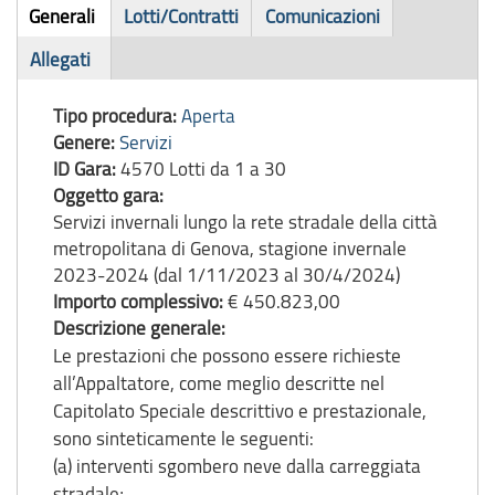
Bando
Generali
Lotti/Contratti
Comunicazioni
(scheda
di
Allegati
attiva)
gara
Tipo procedura:
Aperta
Genere:
Servizi
ID Gara:
4570 Lotti da 1 a 30
Oggetto gara:
Servizi invernali lungo la rete stradale della città
metropolitana di Genova, stagione invernale
2023-2024 (dal 1/11/2023 al 30/4/2024)
Importo complessivo:
€ 450.823,00
Descrizione generale:
Le prestazioni che possono essere richieste
all’Appaltatore, come meglio descritte nel
Capitolato Speciale descrittivo e prestazionale,
sono sinteticamente le seguenti:
(a) interventi sgombero neve dalla carreggiata
stradale;