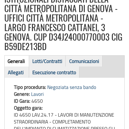
CITTÀ METROPOLITANA DI GENOVA -
UFFICI CITTÀ METROPOLITANA -
LARGO FRANCESCO CATTANEI, 3
GENOVA. CUP D34J24000770003 CIG
B59DE213BD
Bando
Generali
Lotti/Contratti
Comunicazioni
(scheda
di
Allegati
Esecuzione contratto
attiva)
gara
Tipo procedura:
Negoziata senza bando
Genere:
Lavori
ID Gara:
4650
Oggetto gara:
ID 4650 LAV.24.17 - LAVORI DI MANUTENZIONE
STRAORDINARIA - COMPLETAMENTO
DELL'IMPIANTO DI CLIMATIZZAZIONE PRESSO GLI