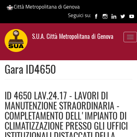
Città Metropolitana di Genova
Seguici su:
Salta
al
S.U.A. Città Metropolitana di Genova
contenuto
To
principale
nav
Gara ID4650
ID 4650 LAV.24.17 - LAVORI DI
MANUTENZIONE STRAORDINARIA -
COMPLETAMENTO DELL'IMPIANTO DI
CLIMATIZZAZIONE PRESSO GLI UFFICI
ISTITUZIONALI DISTACCATI DELLA