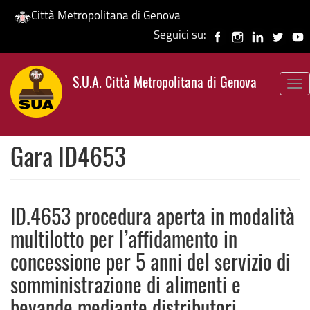
Città Metropolitana di Genova
Seguici su:
Salta
al
S.U.A. Città Metropolitana di Genova
contenuto
To
principale
nav
Gara ID4653
ID.4653 procedura aperta in modalità
multilotto per l’affidamento in
concessione per 5 anni del servizio di
somministrazione di alimenti e
bevande mediante distributori