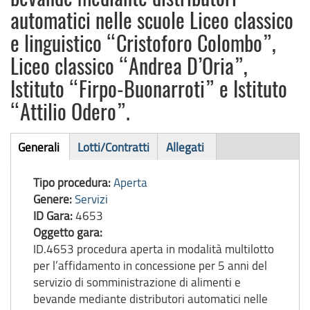
automatici nelle scuole Liceo classico
e linguistico “Cristoforo Colombo”,
Liceo classico “Andrea D’Oria”,
Istituto “Firpo-Buonarroti” e Istituto
“Attilio Odero”.
Bando
Generali
Lotti/Contratti
Allegati
(scheda
di
attiva)
Tipo procedura:
Aperta
gara
Genere:
Servizi
ID Gara:
4653
Oggetto gara:
ID.4653 procedura aperta in modalità multilotto
per l’affidamento in concessione per 5 anni del
servizio di somministrazione di alimenti e
bevande mediante distributori automatici nelle