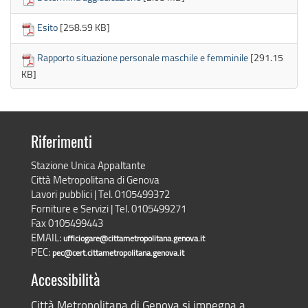
Esito
[258.59 KB]
Rapporto situazione personale maschile e femminile
[291.15
KB]
Riferimenti
Stazione Unica Appaltante
Città Metropolitana di Genova
Lavori pubblici | Tel. 0105499372
Forniture e Servizi | Tel. 0105499271
Fax 0105499443
EMAIL:
ufficiogare@cittametropolitana.genova.it
PEC:
pec@cert.cittametropolitana.genova.it
Accessibilità
Città Metropolitana di Genova si impegna a