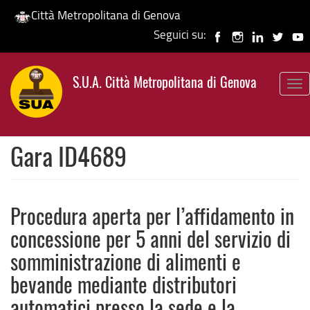
Città Metropolitana di Genova
Seguici su:
Salta
al
S.U.A. Città Metropolitana di Genova
contenuto
To
principale
nav
Gara ID4689
Procedura aperta per l’affidamento in
concessione per 5 anni del servizio di
somministrazione di alimenti e
bevande mediante distributori
automatici presso la sede e la