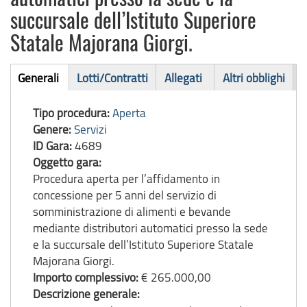
succursale dell’Istituto Superiore
Statale Majorana Giorgi.
Bando
Generali
Lotti/Contratti
Allegati
Altri obblighi
(scheda
di
attiva)
Tipo procedura:
Aperta
gara
Genere:
Servizi
ID Gara:
4689
Oggetto gara:
Procedura aperta per l’affidamento in
concessione per 5 anni del servizio di
somministrazione di alimenti e bevande
mediante distributori automatici presso la sede
e la succursale dell’Istituto Superiore Statale
Majorana Giorgi.
Importo complessivo:
€ 265.000,00
Descrizione generale: