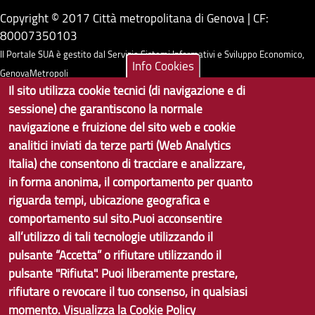
Copyright © 2017 Città metropolitana di Genova | CF:
80007350103
Il Portale SUA è gestito dal Servizio Sistemi Informativi e Sviluppo Economico,
Info Cookies
GenovaMetropoli
Il sito utilizza cookie tecnici (di navigazione e di
sessione) che garantiscono la normale
Tecnologie e Accessibilità
navigazione e fruizione del sito web e cookie
Privacy
analitici inviati da terze parti (Web Analytics
Italia) che consentono di tracciare e analizzare,
Note Legali
in forma anonima, il comportamento per quanto
Contatti per il sito Web
riguarda tempi, ubicazione geografica e
comportamento sul sito.Puoi acconsentire
Statistiche
all’utilizzo di tali tecnologie utilizzando il
Area Riservata
pulsante “Accetta” o rifiutare utilizzando il
pulsante "Rifiuta". Puoi liberamente prestare,
rifiutare o revocare il tuo consenso, in qualsiasi
momento.
Visualizza la Cookie Policy