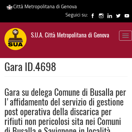
Città Metropolitana di Genova
Seguici su:
Salta
al
S.U.A. Città Metropolitana di Genova
contenuto
To
principale
nav
Gara ID.4698
Gara su delega Comune di Busalla per
l'affidamento del servizio di gestione
post operativa della discarica per
rifiuti non pericolosi sita nei Comuni
di Busalla e Savignone in località