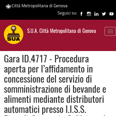
Città Metropolitana di Genova
Seguici su:
Salta
al
S.U.A. Città Metropolitana di Genova
contenuto
To
principale
nav
Gara ID.4717 - Procedura
aperta per l’affidamento in
concessione del servizio di
somministrazione di bevande e
alimenti mediante distributori
automatici presso I.I.S.S.