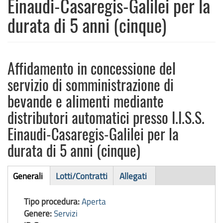
Einaudi-Casaregis-Galilei per la
durata di 5 anni (cinque)
Affidamento in concessione del
servizio di somministrazione di
bevande e alimenti mediante
distributori automatici presso I.I.S.S.
Einaudi-Casaregis-Galilei per la
durata di 5 anni (cinque)
Bando
Generali
Lotti/Contratti
Allegati
(scheda
di
attiva)
Tipo procedura:
Aperta
gara
Genere:
Servizi