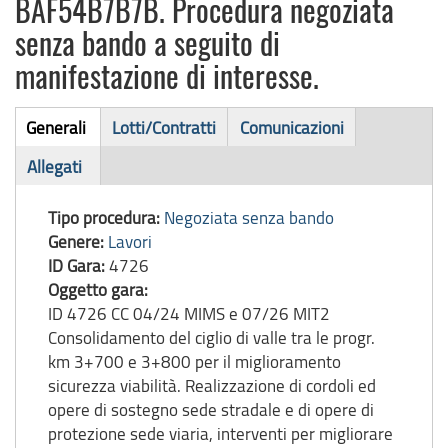
BAF54B7B7B. Procedura negoziata
senza bando a seguito di
manifestazione di interesse.
Bando
Generali
Lotti/Contratti
Comunicazioni
(scheda
di
Allegati
attiva)
gara
Tipo procedura:
Negoziata senza bando
Genere:
Lavori
ID Gara:
4726
Oggetto gara:
ID 4726 CC 04/24 MIMS e 07/26 MIT2
Consolidamento del ciglio di valle tra le progr.
km 3+700 e 3+800 per il miglioramento
sicurezza viabilità. Realizzazione di cordoli ed
opere di sostegno sede stradale e di opere di
protezione sede viaria, interventi per migliorare