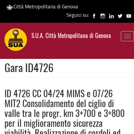
Città Metropolitana di Genova
Seguici su:
Salta
al
S.U.A. Città Metropolitana di Genova
contenuto
To
principale
nav
Gara ID4726
ID 4726 CC 04/24 MIMS e 07/26
MIT2 Consolidamento del ciglio di
valle tra le progr. km 3+700 e 3+800
per il miglioramento sicurezza
viabilità. Realizzazione di cordoli ed