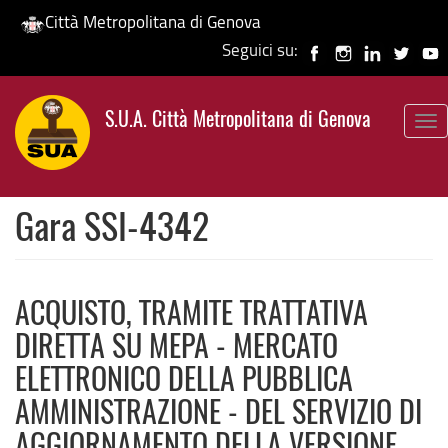
Città Metropolitana di Genova
Seguici su:
Salta
al
S.U.A. Città Metropolitana di Genova
contenuto
To
principale
nav
Gara SSI-4342
ACQUISTO, TRAMITE TRATTATIVA
DIRETTA SU MEPA - MERCATO
ELETTRONICO DELLA PUBBLICA
AMMINISTRAZIONE - DEL SERVIZIO DI
AGGIORNAMENTO DELLA VERSIONE