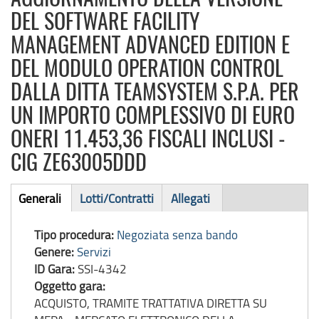
DEL SOFTWARE FACILITY
MANAGEMENT ADVANCED EDITION E
DEL MODULO OPERATION CONTROL
DALLA DITTA TEAMSYSTEM S.P.A. PER
UN IMPORTO COMPLESSIVO DI EURO
ONERI 11.453,36 FISCALI INCLUSI -
CIG ZE63005DDD
Bando
Generali
Lotti/Contratti
Allegati
(scheda
di
attiva)
Tipo procedura:
Negoziata senza bando
gara
Genere:
Servizi
ID Gara:
SSI-4342
Oggetto gara:
ACQUISTO, TRAMITE TRATTATIVA DIRETTA SU