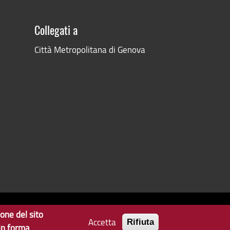
Collegati a
Città Metropolitana di Genova
ione del sito
Accetta
Privacy
Note Legali
Contatti per il sito Web
Rifiuta
 in forma