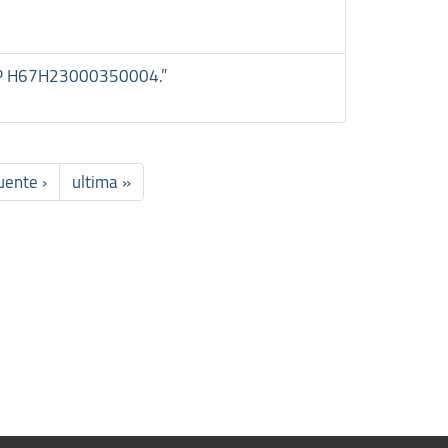
 CUP H67H23000350004.”
uente ›
ultima »