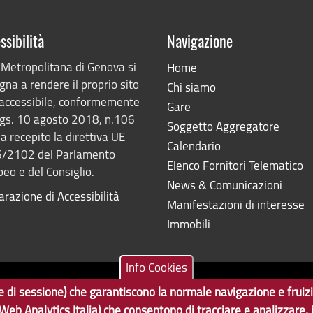
ssibilità
Navigazione
 Metropolitana di Genova si
Home
na a rendere il proprio sito
Chi siamo
accessibile, conformemente
Gare
lgs. 10 agosto 2018, n.106
Soggetto Aggregatore
a recepito la direttiva UE
Calendario
/2102 del Parlamento
Elenco Fornitori Telematico
eo e del Consiglio.
News & Comunicazioni
arazione di Accessibilità
Manifestazioni di interesse
Immobili
Info Cookies
ne e di sessione) che garantiscono la normale navigazione e fruiz
Tecnologie e Accessibilità
7350103
 (Web Analytics Italia) che consentono di tracciare e analizzare,