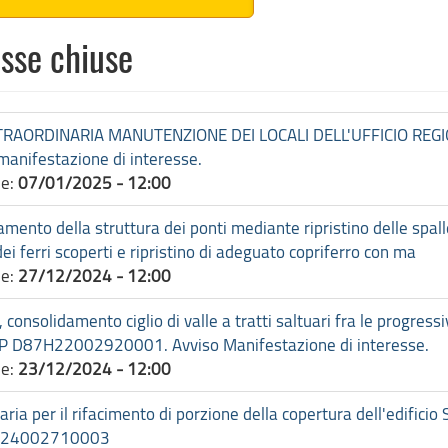
esse chiuse
TRAORDINARIA MANUTENZIONE DEI LOCALI DELL'UFFICIO REGI
nifestazione di interesse.
ne:
07/01/2025 - 12:00
o della struttura dei ponti mediante ripristino delle spalle, d
ei ferri scoperti e ripristino di adeguato copriferro con ma
ne:
27/12/2024 - 12:00
onsolidamento ciglio di valle a tratti saltuari fra le progre
. CUP D87H22002920001. Avviso Manifestazione di interesse.
ne:
23/12/2024 - 12:00
a per il rifacimento di porzione della copertura dell'edificio 
D62B24002710003