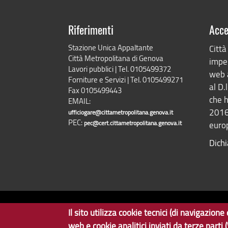
Riferimenti
Acce
Stazione Unica Appaltante
Città
Città Metropolitana di Genova
impeg
Lavori pubblici | Tel. 0105499372
web 
Forniture e Servizi | Tel. 0105499271
al D.
Fax 0105499443
che h
EMAIL:
2016
ufficiogare@cittametropolitana.genova.it
PEC:
pec@cert.cittametropolitana.genova.it
europ
Dichi
Il sito utilizza cookie tecnici (di navigazio
Copyright © 2017 Città metropolitana di Genova | CF: 8000
web e cookie analitici inviati da terze parti