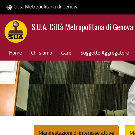
Città Metropolitana di Genova
Salta
S.U.A. Città Metropolitana di Genova
al
contenuto
principale
Home
Chi siamo
Gare
Soggetto Aggregatore
Manifestazioni di interesse attive
Ma