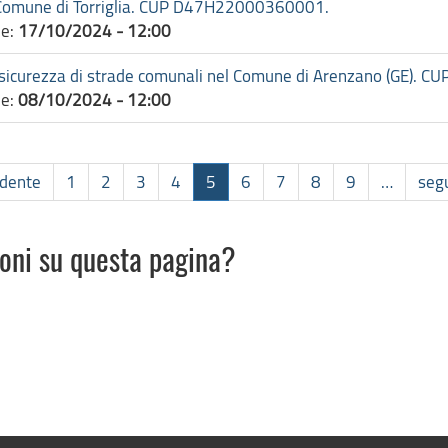
el Comune di Torriglia. CUP D47H22000360001.
ne:
17/10/2024 - 12:00
n sicurezza di strade comunali nel Comune di Arenzano (GE).
ne:
08/10/2024 - 12:00
edente
1
2
3
4
5
6
7
8
9
…
seg
ioni su questa pagina?