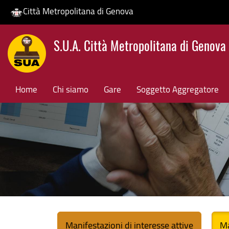
Città Metropolitana di Genova
Salta
S.U.A. Città Metropolitana di Genova
al
contenuto
principale
Home
Chi siamo
Gare
Soggetto Aggregatore
Manifestazioni di interesse attive
Ma