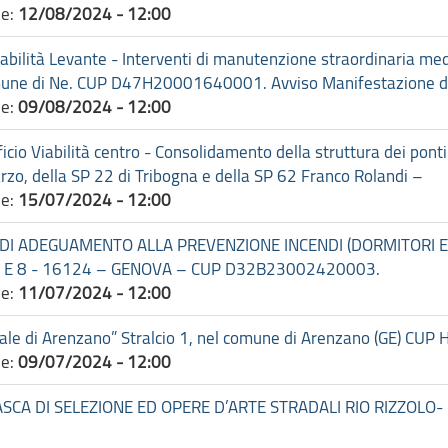
ne:
12/08/2024 - 12:00
ilità Levante - Interventi di manutenzione straordinaria media
Comune di Ne. CUP D47H20001640001. Avviso Manifestazione di
ne:
09/08/2024 - 12:00
 Viabilità centro - Consolidamento della struttura dei ponti me
arzo, della SP 22 di Tribogna e della SP 62 Franco Rolandi –
ne:
15/07/2024 - 12:00
 DI ADEGUAMENTO ALLA PREVENZIONE INCENDI (DORMITORI E
6 E 8 - 16124 – GENOVA – CUP D32B23002420003.
ne:
11/07/2024 - 12:00
torale di Arenzano” Stralcio 1, nel comune di Arenzano (GE) 
ne:
09/07/2024 - 12:00
ASCA DI SELEZIONE ED OPERE D’ARTE STRADALI RIO RIZZOLO