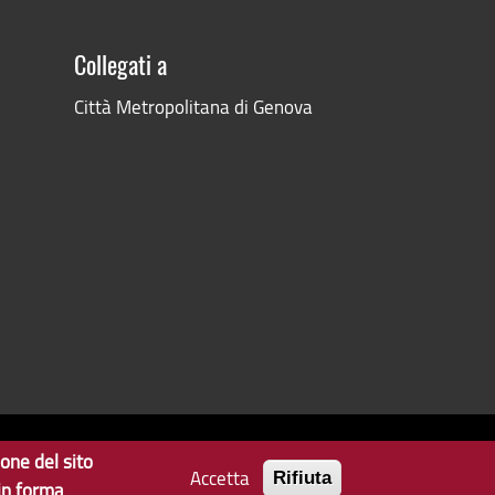
Collegati a
Città Metropolitana di Genova
ione del sito
Accetta
Privacy
Note Legali
Contatti per il sito Web
Rifiuta
 in forma