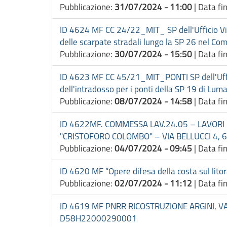
Pubblicazione:
31/07/2024 - 11:00
|
Data fi
ID 4624 MF CC 24/22_MIT_ SP dell'Ufficio Viab
delle scarpate stradali lungo la SP 26 nel 
Pubblicazione:
30/07/2024 - 15:50
|
Data fi
ID 4623 MF CC 45/21_MIT_PONTI SP dell'Ufficio
dell'intradosso per i ponti della SP 19 di Lum
Pubblicazione:
08/07/2024 - 14:58
|
Data fi
ID 4622MF. COMMESSA LAV.24.05 – LAVORI
"CRISTOFORO COLOMBO" – VIA BELLUCCI 4, 
Pubblicazione:
04/07/2024 - 09:45
|
Data fi
ID 4620 MF “Opere difesa della costa sul li
Pubblicazione:
02/07/2024 - 11:12
|
Data fi
ID 4619 MF PNRR RICOSTRUZIONE ARGINI, V
D58H22000290001