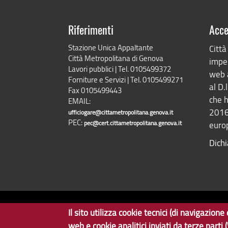
Riferimenti
Acce
Stazione Unica Appaltante
Città
Città Metropolitana di Genova
impeg
Lavori pubblici | Tel. 0105499372
web 
Forniture e Servizi | Tel. 0105499271
al D.
Fax 0105499443
che h
EMAIL:
2016
ufficiogare@cittametropolitana.genova.it
PEC:
pec@cert.cittametropolitana.genova.it
europ
Dichi
Il sito utilizza cookie tecnici (di navigazio
Copyright © 2017 Città metropolitana di Genova | CF: 8000
web e cookie analitici inviati da terze parti