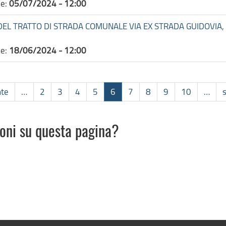
ne:
05/07/2024 - 12:00
 DEL TRATTO DI STRADA COMUNALE VIA EX STRADA GUIDOVIA, 
ne:
18/06/2024 - 12:00
nte
…
2
3
4
5
6
7
8
9
10
…
ioni su questa pagina?