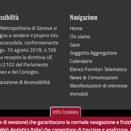
ssibilità
Navigazione
 Metropolitana di Genova si
Home
na a rendere il proprio sito
Chi siamo
accessibile, conformemente
Gare
lgs. 10 agosto 2018, n.106
Soggetto Aggregatore
a recepito la direttiva UE
Calendario
/2102 del Parlamento
Elenco Fornitori Telematico
eo e del Consiglio.
News & Comunicazioni
arazione di Accessibilità
Manifestazioni di interesse
Immobili
Info Cookies
ne e di sessione) che garantiscono la normale navigazione e fruiz
Tecnologie e Accessibilità
7350103
 (Web Analytics Italia) che consentono di tracciare e analizzare,