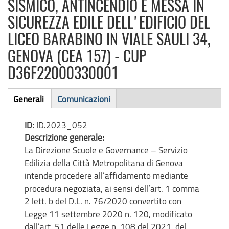
SISMICO, ANTINCENDIO E MESSA IN
SICUREZZA EDILE DELL'EDIFICIO DEL
LICEO BARABINO IN VIALE SAULI 34,
GENOVA (CEA 157) - CUP
D36F22000330001
Bando
Generali
Comunicazioni
(scheda
di
attiva)
ID:
ID.2023_052
gara
Descrizione generale:
La Direzione Scuole e Governance – Servizio
Edilizia della Città Metropolitana di Genova
intende procedere all’affidamento mediante
procedura negoziata, ai sensi dell’art. 1 comma
2 lett. b del D.L. n. 76/2020 convertito con
Legge 11 settembre 2020 n. 120, modificato
dall’art. 51 delle Legge n. 108 del 2021, del