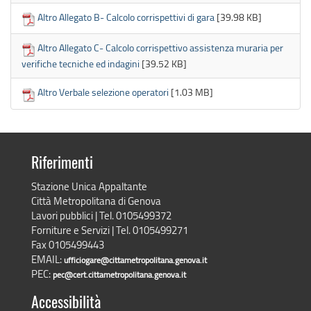
Altro Allegato B- Calcolo corrispettivi di gara
[39.98 KB]
Altro Allegato C- Calcolo corrispettivo assistenza muraria per
verifiche tecniche ed indagini
[39.52 KB]
Altro Verbale selezione operatori
[1.03 MB]
Riferimenti
Stazione Unica Appaltante
Città Metropolitana di Genova
Lavori pubblici | Tel. 0105499372
Forniture e Servizi | Tel. 0105499271
Fax 0105499443
EMAIL:
ufficiogare@cittametropolitana.genova.it
PEC:
pec@cert.cittametropolitana.genova.it
Accessibilità