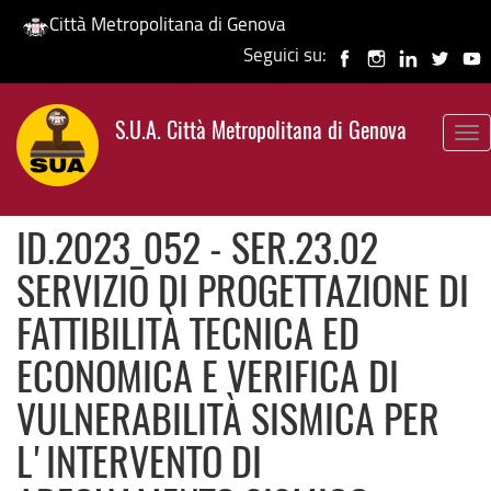
Città Metropolitana di Genova
Seguici su:
Salta
al
S.U.A. Città Metropolitana di Genova
contenuto
To
principale
nav
ID.2023_052 - SER.23.02
SERVIZIO DI PROGETTAZIONE DI
FATTIBILITÀ TECNICA ED
ECONOMICA E VERIFICA DI
VULNERABILITÀ SISMICA PER
L'INTERVENTO DI