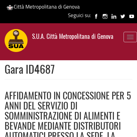
Città Metropolitana di Genova
Seguici su:
Salta
al
S.U.A. Città Metropolitana di Genova
contenuto
To
principale
nav
Gara ID4687
AFFIDAMENTO IN CONCESSIONE PER 5
ANNI DEL SERVIZIO DI
SOMMINISTRAZIONE DI ALIMENTI E
BEVANDE MEDIANTE DISTRIBUTORI
AUTOMATICI PRESSO LA SEDE, LA